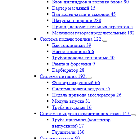
Блок цилиндров и головка блока
90
Картер масляный
15
Вал коленчатый и маховик
45
Шатуны и поршни
288
Привод вспомогательных агрегатов
5
Механизм газораспределительный
192
Система подачи топлива
122
Бак топливный
39
Насос топливный
6
Трубопроводы топливные
40
Рампа и форсунки
9
Карбюратор
28
Система питания
192
Фильтр воздушный
66
Система подачи воздуха
55
Педаль привода акселератора
26
Модуль впуска
31
Труба впускная
16
Система выпуска отработавших газов
147
Труба приемная (коллектор
выпускной)
17
Глушители
130
Система смазки
60