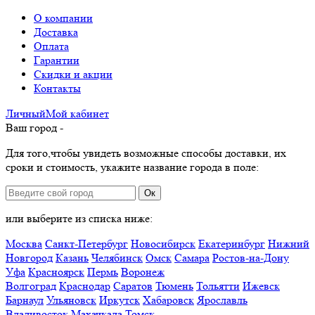
О компании
Доставка
Оплата
Гарантии
Скидки и акции
Контакты
Личный
Мой
кабинет
Ваш город -
Для того,чтобы увидеть возможные способы доставки, их
сроки и стоимость, укажите название города в поле:
Ок
или выберите из списка ниже:
Москва
Санкт-Петербург
Новосибирск
Екатеринбург
Нижний
Новгород
Казань
Челябинск
Омск
Самара
Ростов-на-Дону
Уфа
Красноярск
Пермь
Воронеж
Волгоград
Краснодар
Саратов
Тюмень
Тольятти
Ижевск
Барнаул
Ульяновск
Иркутск
Хабаровск
Ярославль
Владивосток
Махачкала
Томск