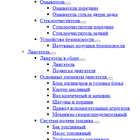
Омыватели
Омыватели передние
Омыватель стекла двери задка
Стеклоочистители
Стеклоочистители передние
Стеклоочиститель задний
Устройства безопасности
Надувные подушки безопасности
Двигатель
Двигатель в сборе
Двигатель
Подвеска двигателя
Основные элементы двигателя
Блок цилиндров и головка блока
Картер масляный
Вал коленчатый и маховик
Шатуны и поршни
Привод вспомогательных агрегатов
Механизм газораспределительный
Система подачи топлива
Бак топливный
Насос топливный
Трубопроводы топливные