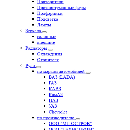
Повторители
Противотуманные фары
Подфарники
Подсветка
Лампы
Зеркала
салонные
внешние
Радиаторы
Охлаждения
Отопителя
Рули
по маркам автомобилей
ВАЗ (LADA)
ГАЗ
КАВЗ
КамАЗ
ПАЗ
УАЗ
Chevrolet
по производителю
ООО "МП ОСТРОВ"
ООО "ТЕХНОПРОМ"