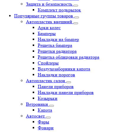
Защита и безопасность
Комплект подкрылок
Популярные группы товаров
Автопластик внешний
Арки колес
Бамперы
Накладки на бампер
Решетка бампера
Решетки радиатора
Решетка облицовки радиатора
Спойлеры
Воздухозаборники капота
Накладки порогов
Автопластик салон
Панели приборов
Накладки панели приборов
Козырьки
Ветровики
Капота
Автосвет
Фары
Фонари