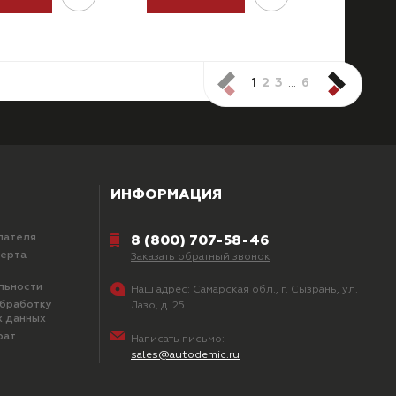
1
2
3
…
6
ИНФОРМАЦИЯ
пателя
8 (800) 707-58-46
ферта
Заказать обратный звонок
льности
Наш адрес:
Самарская обл., г. Сызрань, ул.
обработку
Лазо, д. 25
х данных
рат
Написать письмо:
sales@autodemic.ru