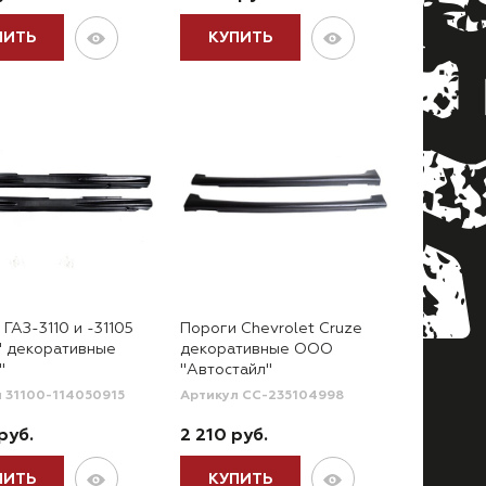
ПИТЬ
КУПИТЬ
ГАЗ-3110 и -31105
Пороги Chevrolet Cruze
" декоративные
декоративные ООО
"
"Автостайл"
 31100-114050915
Артикул CC-235104998
руб.
2 210 руб.
ПИТЬ
КУПИТЬ