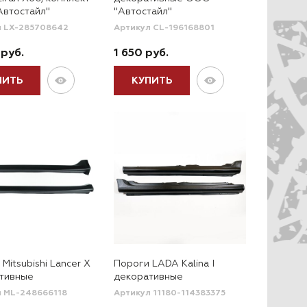
втостайл"
"Автостайл"
л LX-285708642
Артикул CL-196168801
 руб.
1 650 руб.
ПИТЬ
КУПИТЬ
Mitsubishi Lancer X
Пороги LADA Kalina I
тивные
декоративные
л ML-248666118
Артикул 11180-114383375