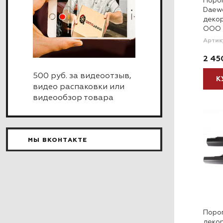
Порог
Daew
декор
ООО 
Артик
2 45
500 руб. за видеоотзыв,
К
видео распаковки или
видеообзор товара
МЫ ВКОНТАКТЕ
Поро
деко