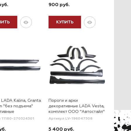
руб.
900 руб.
ПИТЬ
КУПИТЬ
LADA Kalina, Granta
Пороги и арки
un "без подъема"
декоративные LADA Vesta,
тивные
комплект ООО "Автостайл"
 11180-270524301
Артикул LV-196047508
уб.
5 400 руб.