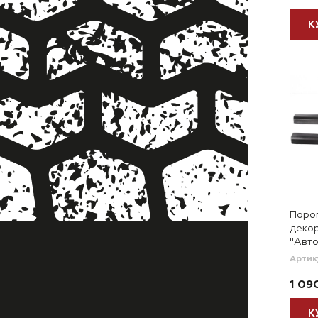
К
Поро
деко
"Авто
Артик
1 09
К