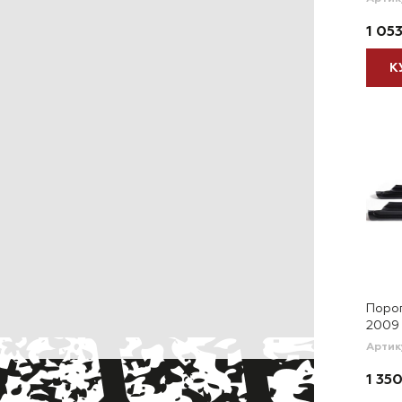
1 053
К
Порог
2009 
Артик
1 350