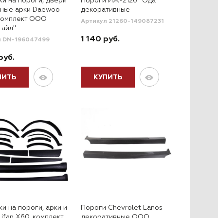
ки на пороги, двери
Пороги ИЖ-2126 "Ода"
сные арки Daewoo
декоративные
 комплект ООО
Артикул 21260-149087231
тайл"
1 140 руб.
л DN-196047499
руб.
ПИТЬ
КУПИТЬ
и на пороги, арки и
Пороги Chevrolet Lanos
ifan X60, комплект
декоративные ООО