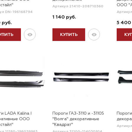
стайл"
ООО "А
Артикул 21410-208710360
ул DN-196168794
Артику
1 140 руб.
0 руб.
5 400
УПИТЬ
КУПИТЬ
КУ
и LADA Kalina I
Пороги ГАЗ-3110 и -31105
Пороги 
ративные ООО
"Волга" декоративные
декора
стайл"
"Квадрат"
Артику
ул 11180-196059963
Артикул 31100-114050914