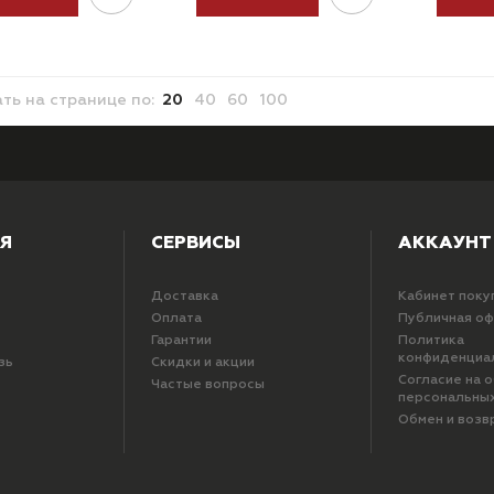
ать
на странице
по:
20
40
60
100
Я
СЕРВИСЫ
АККАУНТ
Доставка
Кабинет поку
Оплата
Публичная о
Гарантии
Политика
конфиденциа
зь
Скидки и акции
Согласие на 
Частые вопросы
персональны
Обмен и возв