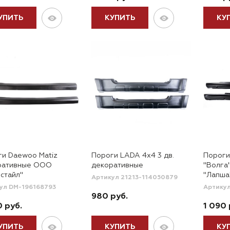
УПИТЬ
КУПИТЬ
КУ
ги Daewoo Matiz
Пороги LADA 4x4 3 дв.
Пороги 
ративные ООО
декоративные
"Волга
стайл"
"Лапша
Артикул 21213-114050879
ул DM-196168793
Артикул
980 руб.
0 руб.
1 090 
УПИТЬ
КУПИТЬ
КУ