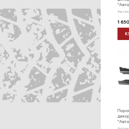
"Авто
Артик
1 65
К
Порог
деко
"Авто
Артик