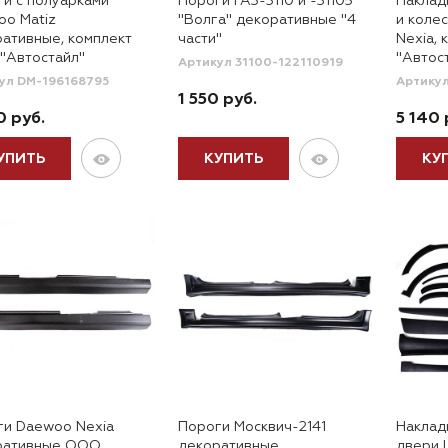
и с полуарками
Пороги ГАЗ-3110 и -31105
Наклад
oo Matiz
"Волга" декоративные "4
и коле
ативные, комплект
части"
Nexia,
"Автостайл"
"Автос
Артикул 31100-122110919
ул DM-196168795
Артику
1 550 руб.
0 руб.
5 140 
УПИТЬ
КУПИТЬ
КУ
ги Daewoo Nexia
Пороги Москвич-2141
Накладк
ративные ООО
декоративные
двери L