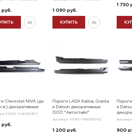
1 750 
 руб.
1 090 руб.
УПИТЬ
КУПИТЬ
КУ
и Chevrolet NIVA (до
Пороги LADA Kalina, Granta
Пороги 
г.в.) декоративные
и Datsun декоративные
и Dats
ООО "Автостайл"
декора
ул 21230-114050871
Артикул 11180-196168792
Артикул
 руб.
1 200 руб.
900 р