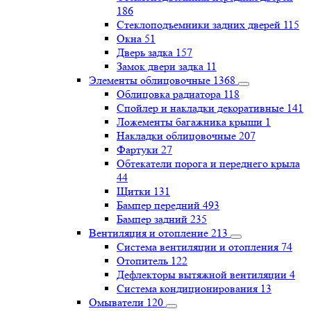
186
Стеклоподъемники задних дверей
115
Окна
51
Дверь задка
157
Замок двери задка
11
Элементы облицовочные
1368
Облицовка радиатора
118
Спойлер и накладки декоративные
141
Ложементы багажника крыши
1
Накладки облицовочные
207
Фартуки
27
Обтекатели порога и переднего крыла
44
Щитки
131
Бампер передний
493
Бампер задний
235
Вентиляция и отопление
213
Система вентиляции и отопления
74
Отопитель
122
Дефлекторы вытяжной вентиляции
4
Система кондиционирования
13
Омыватели
120