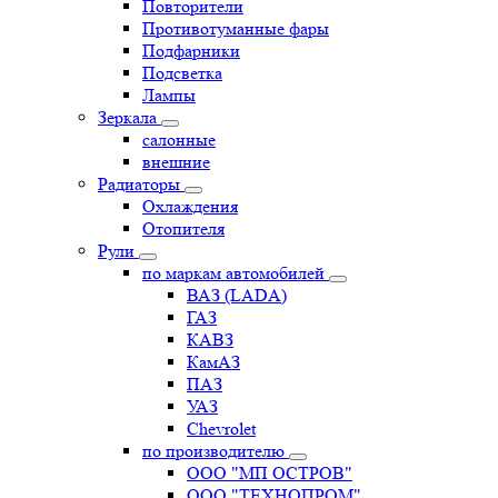
Повторители
Противотуманные фары
Подфарники
Подсветка
Лампы
Зеркала
салонные
внешние
Радиаторы
Охлаждения
Отопителя
Рули
по маркам автомобилей
ВАЗ (LADA)
ГАЗ
КАВЗ
КамАЗ
ПАЗ
УАЗ
Chevrolet
по производителю
ООО "МП ОСТРОВ"
ООО "ТЕХНОПРОМ"