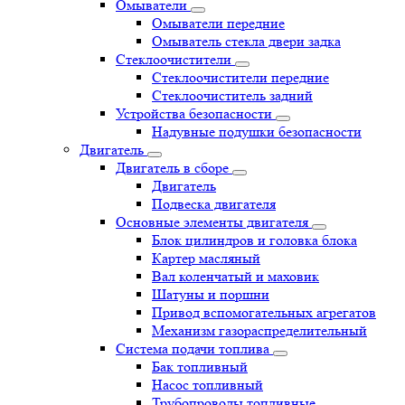
Омыватели
Омыватели передние
Омыватель стекла двери задка
Стеклоочистители
Стеклоочистители передние
Стеклоочиститель задний
Устройства безопасности
Надувные подушки безопасности
Двигатель
Двигатель в сборе
Двигатель
Подвеска двигателя
Основные элементы двигателя
Блок цилиндров и головка блока
Картер масляный
Вал коленчатый и маховик
Шатуны и поршни
Привод вспомогательных агрегатов
Механизм газораспределительный
Система подачи топлива
Бак топливный
Насос топливный
Трубопроводы топливные