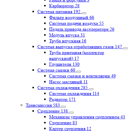
Карбюратор
28
Система питания
192
Фильтр воздушный
66
Система подачи воздуха
55
Педаль привода акселератора
26
Модуль впуска
31
Труба впускная
16
Система выпуска отработавших газов
147
Труба приемная (коллектор
выпускной)
17
Глушители
130
Система смазки
60
Система смазки и вентиляции
49
Насос масляный
11
Система охлаждения
285
Система охлаждения
114
Радиатор
171
Трансмиссия
583
Сцепление
138
Механизм управления сцеплением
43
Сцепление
83
Картер сцепления
12