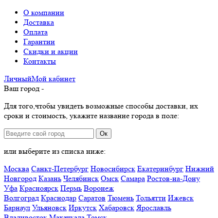
О компании
Доставка
Оплата
Гарантии
Скидки и акции
Контакты
Личный
Мой
кабинет
Ваш город -
Для того,чтобы увидеть возможные способы доставки, их
сроки и стоимость, укажите название города в поле:
Ок
или выберите из списка ниже:
Москва
Санкт-Петербург
Новосибирск
Екатеринбург
Нижний
Новгород
Казань
Челябинск
Омск
Самара
Ростов-на-Дону
Уфа
Красноярск
Пермь
Воронеж
Волгоград
Краснодар
Саратов
Тюмень
Тольятти
Ижевск
Барнаул
Ульяновск
Иркутск
Хабаровск
Ярославль
Владивосток
Махачкала
Томск