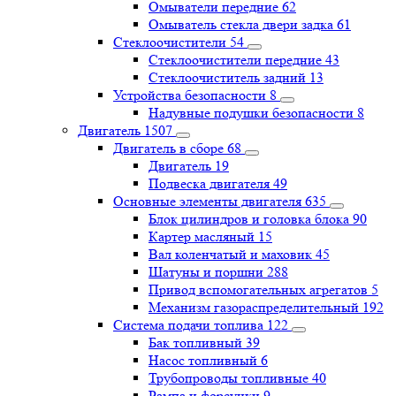
Омыватели передние
62
Омыватель стекла двери задка
61
Стеклоочистители
54
Стеклоочистители передние
43
Стеклоочиститель задний
13
Устройства безопасности
8
Надувные подушки безопасности
8
Двигатель
1507
Двигатель в сборе
68
Двигатель
19
Подвеска двигателя
49
Основные элементы двигателя
635
Блок цилиндров и головка блока
90
Картер масляный
15
Вал коленчатый и маховик
45
Шатуны и поршни
288
Привод вспомогательных агрегатов
5
Механизм газораспределительный
192
Система подачи топлива
122
Бак топливный
39
Насос топливный
6
Трубопроводы топливные
40
Рампа и форсунки
9