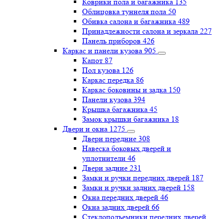
Коврики пола и багажника
135
Облицовка туннеля пола
50
Обивка салона и багажника
489
Принадлежности салона и зеркала
227
Панель приборов
426
Каркас и панели кузова
905
Капот
87
Пол кузова
126
Каркас передка
86
Каркас боковины и задка
150
Панели кузова
394
Крышка багажника
45
Замок крышки багажника
18
Двери и окна
1275
Двери передние
308
Навеска боковых дверей и
уплотнители
46
Двери задние
231
Замки и ручки передних дверей
187
Замки и ручки задних дверей
158
Окна передних дверей
46
Окна задних дверей
66
Стеклоподъемники передних дверей