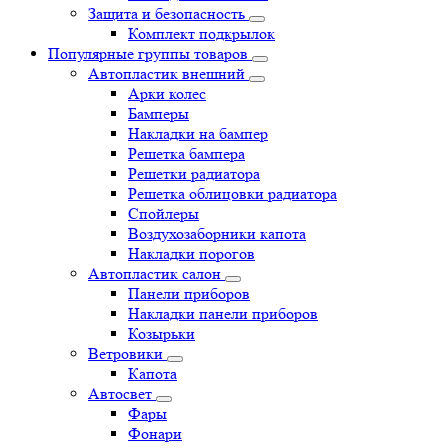
Защита и безопасность
Комплект подкрылок
Популярные группы товаров
Автопластик внешний
Арки колес
Бамперы
Накладки на бампер
Решетка бампера
Решетки радиатора
Решетка облицовки радиатора
Спойлеры
Воздухозаборники капота
Накладки порогов
Автопластик салон
Панели приборов
Накладки панели приборов
Козырьки
Ветровики
Капота
Автосвет
Фары
Фонари