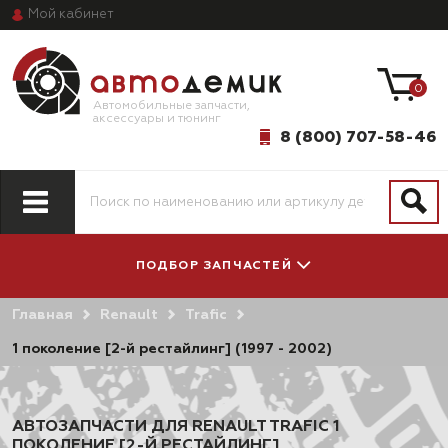
Мой
кабинет
0
Автомобильные запчасти,
аксессуары и тюнинг
8 (800) 707-58-46
ПОДБОР ЗАПЧАСТЕЙ
Главная
Renault
Trafic
ПО МОДЕЛИ
ПО СИСТЕМАМ
АВТОМОБИЛЯ
И АГРЕГАТАМ
1 поколение [2-й рестайлинг] (1997 - 2002)
АВТОЗАПЧАСТИ ДЛЯ RENAULT TRAFIC 1
ПОКОЛЕНИЕ [2-Й РЕСТАЙЛИНГ]