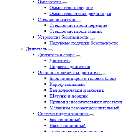
Омыватели
Омыватели передние
Омыватель стекла двери задка
Стеклоочистители
Стеклоочистители передние
Стеклоочиститель задний
Устройства безопасности
Надувные подушки безопасности
Двигатель
Двигатель в сборе
Двигатель
Подвеска двигателя
Основные элементы двигателя
Блок цилиндров и головка блока
Картер масляный
Вал коленчатый и маховик
Шатуны и поршни
Привод вспомогательных агрегатов
Механизм газораспределительный
Система подачи топлива
Бак топливный
Насос топливный
Трубопроводы топливные