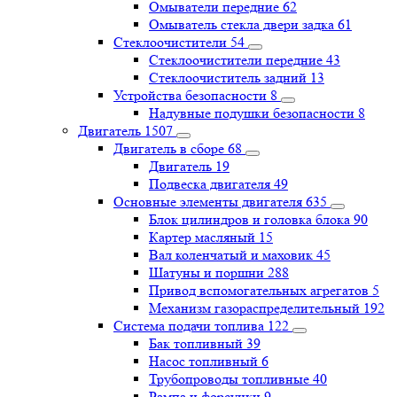
Омыватели передние
62
Омыватель стекла двери задка
61
Стеклоочистители
54
Стеклоочистители передние
43
Стеклоочиститель задний
13
Устройства безопасности
8
Надувные подушки безопасности
8
Двигатель
1507
Двигатель в сборе
68
Двигатель
19
Подвеска двигателя
49
Основные элементы двигателя
635
Блок цилиндров и головка блока
90
Картер масляный
15
Вал коленчатый и маховик
45
Шатуны и поршни
288
Привод вспомогательных агрегатов
5
Механизм газораспределительный
192
Система подачи топлива
122
Бак топливный
39
Насос топливный
6
Трубопроводы топливные
40
Рампа и форсунки
9