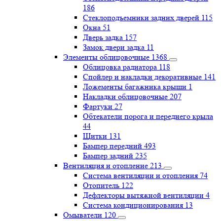
186
Стеклоподъемники задних дверей
115
Окна
51
Дверь задка
157
Замок двери задка
11
Элементы облицовочные
1368
Облицовка радиатора
118
Спойлер и накладки декоративные
141
Ложементы багажника крыши
1
Накладки облицовочные
207
Фартуки
27
Обтекатели порога и переднего крыла
44
Щитки
131
Бампер передний
493
Бампер задний
235
Вентиляция и отопление
213
Система вентиляции и отопления
74
Отопитель
122
Дефлекторы вытяжной вентиляции
4
Система кондиционирования
13
Омыватели
120