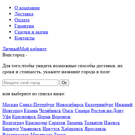
О компании
Доставка
Оплата
Гарантии
Скидки и акции
Контакты
Личный
Мой
кабинет
Ваш город -
Для того,чтобы увидеть возможные способы доставки, их
сроки и стоимость, укажите название города в поле:
Ок
или выберите из списка ниже:
Москва
Санкт-Петербург
Новосибирск
Екатеринбург
Нижний
Новгород
Казань
Челябинск
Омск
Самара
Ростов-на-Дону
Уфа
Красноярск
Пермь
Воронеж
Волгоград
Краснодар
Саратов
Тюмень
Тольятти
Ижевск
Барнаул
Ульяновск
Иркутск
Хабаровск
Ярославль
Владивосток
Махачкала
Томск