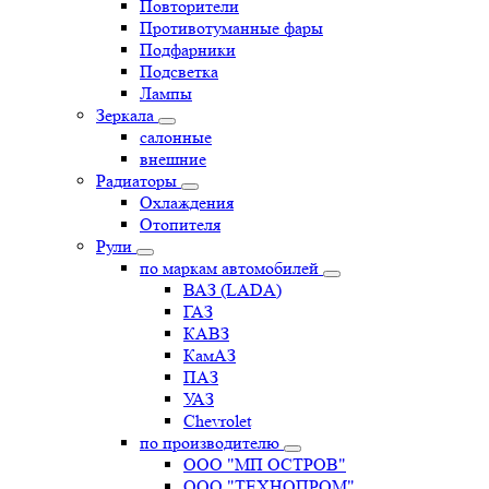
Повторители
Противотуманные фары
Подфарники
Подсветка
Лампы
Зеркала
салонные
внешние
Радиаторы
Охлаждения
Отопителя
Рули
по маркам автомобилей
ВАЗ (LADA)
ГАЗ
КАВЗ
КамАЗ
ПАЗ
УАЗ
Chevrolet
по производителю
ООО "МП ОСТРОВ"
ООО "ТЕХНОПРОМ"