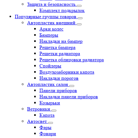
Защита и безопасность
Комплект подкрылок
Популярные группы товаров
Автопластик внешний
Арки колес
Бамперы
Накладки на бампер
Решетка бампера
Решетки радиатора
Решетка облицовки радиатора
Спойлеры
Воздухозаборники капота
Накладки порогов
Автопластик салон
Панели приборов
Накладки панели приборов
Козырьки
Ветровики
Капота
Автосвет
Фары
Фонари