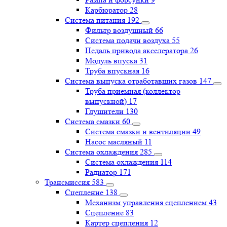
Карбюратор
28
Система питания
192
Фильтр воздушный
66
Система подачи воздуха
55
Педаль привода акселератора
26
Модуль впуска
31
Труба впускная
16
Система выпуска отработавших газов
147
Труба приемная (коллектор
выпускной)
17
Глушители
130
Система смазки
60
Система смазки и вентиляции
49
Насос масляный
11
Система охлаждения
285
Система охлаждения
114
Радиатор
171
Трансмиссия
583
Сцепление
138
Механизм управления сцеплением
43
Сцепление
83
Картер сцепления
12