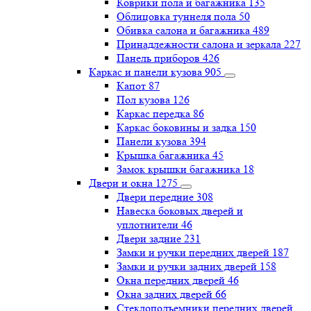
Коврики пола и багажника
135
Облицовка туннеля пола
50
Обивка салона и багажника
489
Принадлежности салона и зеркала
227
Панель приборов
426
Каркас и панели кузова
905
Капот
87
Пол кузова
126
Каркас передка
86
Каркас боковины и задка
150
Панели кузова
394
Крышка багажника
45
Замок крышки багажника
18
Двери и окна
1275
Двери передние
308
Навеска боковых дверей и
уплотнители
46
Двери задние
231
Замки и ручки передних дверей
187
Замки и ручки задних дверей
158
Окна передних дверей
46
Окна задних дверей
66
Стеклоподъемники передних дверей