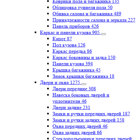
Коврики пола и багажника
135
Облицовка туннеля пола
50
Обивка салона и багажника
489
Принадлежности салона и зеркала
227
Панель приборов
426
Каркас и панели кузова
905
Капот
87
Пол кузова
126
Каркас передка
86
Каркас боковины и задка
150
Панели кузова
394
Крышка багажника
45
Замок крышки багажника
18
Двери и окна
1275
Двери передние
308
Навеска боковых дверей и
уплотнители
46
Двери задние
231
Замки и ручки передних дверей
187
Замки и ручки задних дверей
158
Окна передних дверей
46
Окна задних дверей
66
Стеклоподъемники передних дверей