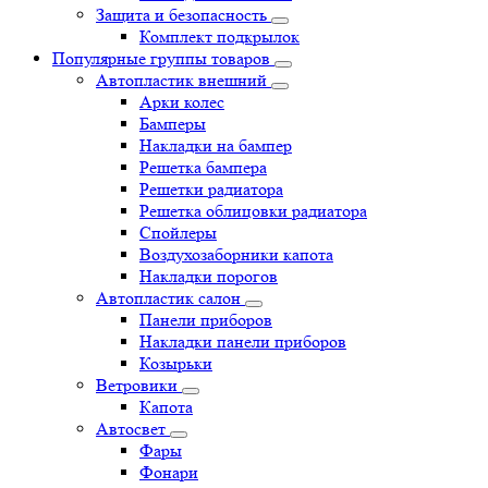
Защита и безопасность
Комплект подкрылок
Популярные группы товаров
Автопластик внешний
Арки колес
Бамперы
Накладки на бампер
Решетка бампера
Решетки радиатора
Решетка облицовки радиатора
Спойлеры
Воздухозаборники капота
Накладки порогов
Автопластик салон
Панели приборов
Накладки панели приборов
Козырьки
Ветровики
Капота
Автосвет
Фары
Фонари