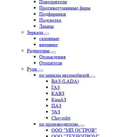
Повторители
Противотуманные фары
Подфарники
Подсветка
Лампы
Зеркала
салонные
внешние
Радиаторы
Охлаждения
Отопителя
Рули
по маркам автомобилей
ВАЗ (LADA)
ГАЗ
КАВЗ
КамАЗ
ПАЗ
УАЗ
Chevrolet
по производителю
ООО "МП ОСТРОВ"
ООО "ТЕХНОПРОМ"