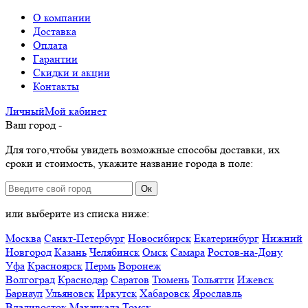
О компании
Доставка
Оплата
Гарантии
Скидки и акции
Контакты
Личный
Мой
кабинет
Ваш город -
Для того,чтобы увидеть возможные способы доставки, их
сроки и стоимость, укажите название города в поле:
Ок
или выберите из списка ниже:
Москва
Санкт-Петербург
Новосибирск
Екатеринбург
Нижний
Новгород
Казань
Челябинск
Омск
Самара
Ростов-на-Дону
Уфа
Красноярск
Пермь
Воронеж
Волгоград
Краснодар
Саратов
Тюмень
Тольятти
Ижевск
Барнаул
Ульяновск
Иркутск
Хабаровск
Ярославль
Владивосток
Махачкала
Томск