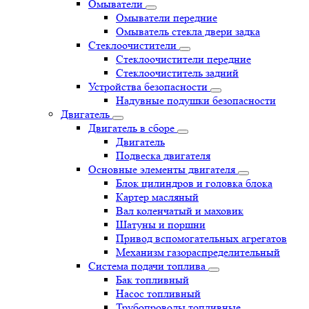
Омыватели
Омыватели передние
Омыватель стекла двери задка
Стеклоочистители
Стеклоочистители передние
Стеклоочиститель задний
Устройства безопасности
Надувные подушки безопасности
Двигатель
Двигатель в сборе
Двигатель
Подвеска двигателя
Основные элементы двигателя
Блок цилиндров и головка блока
Картер масляный
Вал коленчатый и маховик
Шатуны и поршни
Привод вспомогательных агрегатов
Механизм газораспределительный
Система подачи топлива
Бак топливный
Насос топливный
Трубопроводы топливные