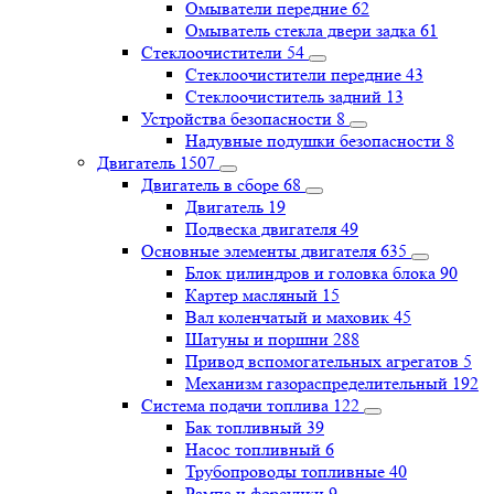
Омыватели передние
62
Омыватель стекла двери задка
61
Стеклоочистители
54
Стеклоочистители передние
43
Стеклоочиститель задний
13
Устройства безопасности
8
Надувные подушки безопасности
8
Двигатель
1507
Двигатель в сборе
68
Двигатель
19
Подвеска двигателя
49
Основные элементы двигателя
635
Блок цилиндров и головка блока
90
Картер масляный
15
Вал коленчатый и маховик
45
Шатуны и поршни
288
Привод вспомогательных агрегатов
5
Механизм газораспределительный
192
Система подачи топлива
122
Бак топливный
39
Насос топливный
6
Трубопроводы топливные
40
Рампа и форсунки
9