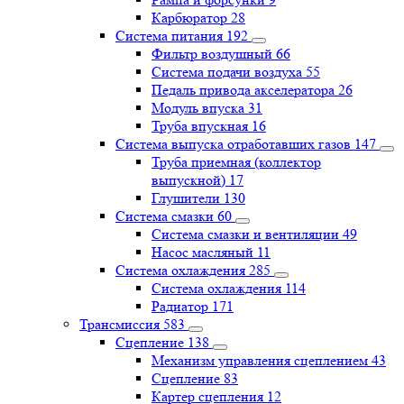
Карбюратор
28
Система питания
192
Фильтр воздушный
66
Система подачи воздуха
55
Педаль привода акселератора
26
Модуль впуска
31
Труба впускная
16
Система выпуска отработавших газов
147
Труба приемная (коллектор
выпускной)
17
Глушители
130
Система смазки
60
Система смазки и вентиляции
49
Насос масляный
11
Система охлаждения
285
Система охлаждения
114
Радиатор
171
Трансмиссия
583
Сцепление
138
Механизм управления сцеплением
43
Сцепление
83
Картер сцепления
12