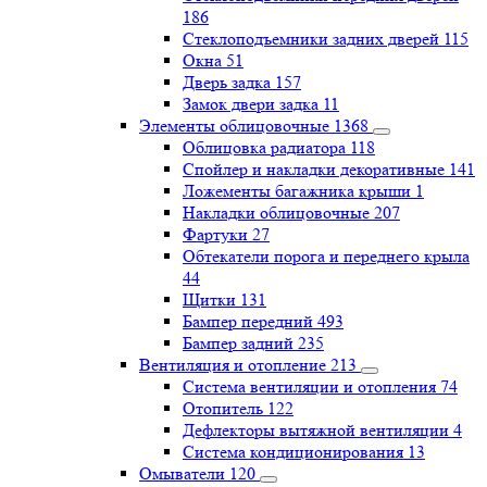
186
Стеклоподъемники задних дверей
115
Окна
51
Дверь задка
157
Замок двери задка
11
Элементы облицовочные
1368
Облицовка радиатора
118
Спойлер и накладки декоративные
141
Ложементы багажника крыши
1
Накладки облицовочные
207
Фартуки
27
Обтекатели порога и переднего крыла
44
Щитки
131
Бампер передний
493
Бампер задний
235
Вентиляция и отопление
213
Система вентиляции и отопления
74
Отопитель
122
Дефлекторы вытяжной вентиляции
4
Система кондиционирования
13
Омыватели
120