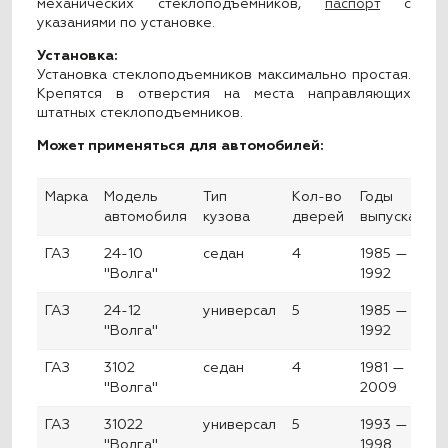
механических стеклоподъемников,
паспорт
с
указаниями по установке.
Установка:
Установка стеклоподъемников максимально простая.
Крепятся в отверстия на места направляющих
штатных стеклоподъемников.
Может применяться для автомобилей:
Марка
Модель
Тип
Кол-во
Годы
автомобиля
кузова
дверей
выпуска
ГАЗ
24-10
седан
4
1985 —
"Волга"
1992
ГАЗ
24-12
универсал
5
1985 —
"Волга"
1992
ГАЗ
3102
седан
4
1981 —
"Волга"
2009
ГАЗ
31022
универсал
5
1993 —
"Волга"
1998