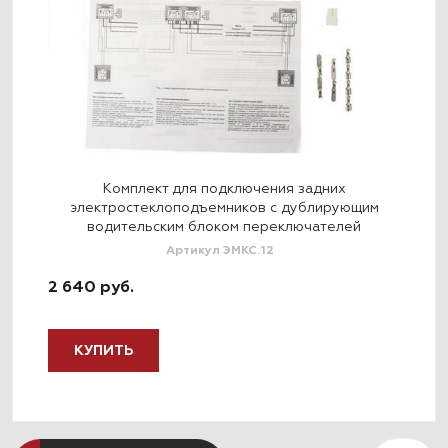
-502
Комплект для подключения задних
электростеклоподъемников с дублирующим
водительским блоком переключателей
Артикул ЭМКС.12
1 0
2 640 руб.
КУПИТЬ