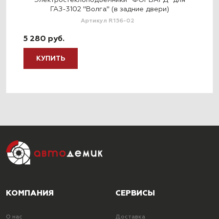
я
Электростеклоподъемники "ФОРВАРД" для
ГАЗ-3102 "Волга" (в задние двери)
Артикул R156-02
5 280 руб.
5 2
КУПИТЬ
КОМПАНИЯ
СЕРВИСЫ
О нас
Доставка