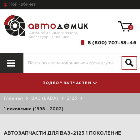
Мой
кабинет
0
Автомобильные запчасти,
аксессуары и тюнинг
8 (800) 707-58-46
ПОДБОР ЗАПЧАСТЕЙ
Главная
ВАЗ (LADA)
2123
ПО МОДЕЛИ
ПО СИСТЕМАМ
АВТОМОБИЛЯ
И АГРЕГАТАМ
1 поколение (1998 - 2002)
АВТОЗАПЧАСТИ ДЛЯ ВАЗ-2123 1 ПОКОЛЕНИЕ