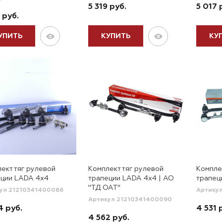
5 319 руб.
5 017 
 руб.
УПИТЬ
КУПИТЬ
КУ
ект тяг рулевой
Комплект тяг рулевой
Компле
еции LADA 4x4
трапеции LADA 4x4 | АО
трапец
"ТД ОАТ"
ул 21210341400086
Артику
Артикул 21210341400090
4 руб.
4 531 
4 562 руб.