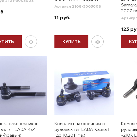
ул 2101-3003008
Samara,
Артикул 2108-3003008
2007 по 
б.
11 руб.
Артику
123 ру
УПИТЬ
КУПИТЬ
КУ
ект наконечников
Комплект наконечников
Компле
ых тяг LADA 4x4
рулевых тяг LADA Kalina I
рулевы
й/правый)
(до 10.2011 г.в.)
-2107, 