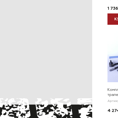
1 736
К
Компл
трап
Артик
4 27