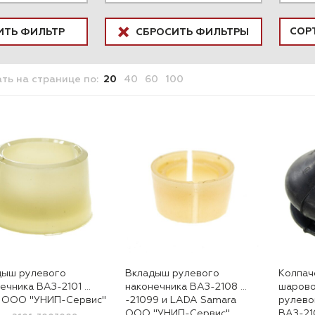
ИТЬ ФИЛЬТР
СБРОСИТЬ ФИЛЬТРЫ
ать
на странице
по:
20
40
60
100
дыш рулевого
Вкладыш рулевого
Колпач
ечника ВАЗ-2101 …
наконечника ВАЗ-2108 …
шарово
7 ООО "УНИП-Сервис"
-21099 и LADA Samara
рулево
ООО "УНИП-Сервис"
ВАЗ-21