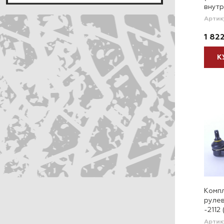
внут
Артик
1 82
К
Компл
рулев
-2112
Артик