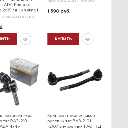
Артикул 21210341410090
 LADA Priora (с
2015 г.в.) и Kalina I
1 590 руб.
л 21080341407700
б.
ПИТЬ
КУПИТЬ
кт наконечников
Комплект наконечников
х тяг ВАЗ-2101 …
рулевых тяг ВАЗ-2101 …
LADA 4x4 и
-2107 внутренних | АО "ТД