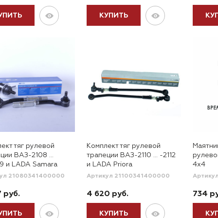
УПИТЬ
КУПИТЬ
КУ
ект тяг рулевой
Комплект тяг рулевой
Маятни
ции ВАЗ-2108 …
трапеции ВАЗ-2110 … -2112
рулево
9 и LADA Samara
и LADA Priora
4x4
ул 21080341400000
Артикул 21100341400000
Артику
7 руб.
4 620 руб.
734 ру
УПИТЬ
КУПИТЬ
КУ