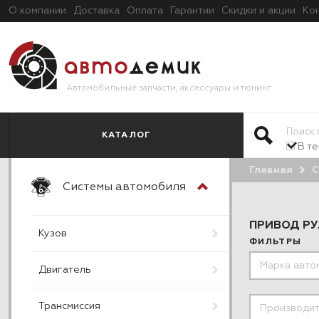
О компании
Доставка
Оплата
Гарантии
Скидки и акции
Ко
Автомобильные запчасти, аксессуары и тюнинг
КАТАЛОГ
В т
Главная
С
Системы автомобиля
ПРИВОД Р
Кузов
ФИЛЬТРЫ
Двигатель
Трансмиссия