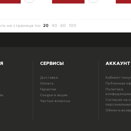
ать
на странице
по:
20
40
60
100
Я
СЕРВИСЫ
АККАУНТ
Доставка
Кабинет поку
Оплата
Публичная о
Гарантии
Политика
конфиденциа
зь
Скидки и акции
Согласие на 
Частые вопросы
персональны
Обмен и возв