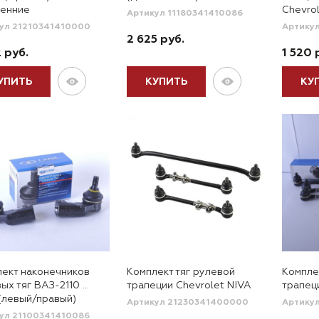
ренние
Chevro
Артикул 11180341410086
ул 21210341410000
Артику
2 625 руб.
2 руб.
1 520 
УПИТЬ
КУПИТЬ
КУ
ект наконечников
Комплект тяг рулевой
Компле
ых тяг ВАЗ-2110 …
трапеции Chevrolet NIVA
трапец
 (левый/правый)
Артикул 21230341400000
Артику
ул 21100341410086