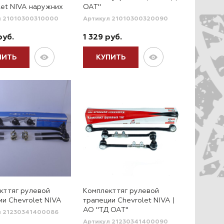
let NIVA наружних
ОАТ"
л 21010300310000
Артикул 21010300320090
руб.
1 329 руб.
ПИТЬ
КУПИТЬ
кт тяг рулевой
Комплект тяг рулевой
ии Chevrolet NIVA
трапеции Chevrolet NIVA |
АО "ТД ОАТ"
л 21230341400086
Артикул 21230341400090