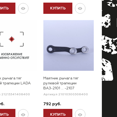
ПИТЬ
КУПИТЬ
к рычага тяг
Маятник рычага тяг
й трапеции LADA
рулевой трапеции
ВАЗ-2101 … -2107
л 21213341408400
Артикул 21010300308400
б.
792 руб.
ПИТЬ
КУПИТЬ