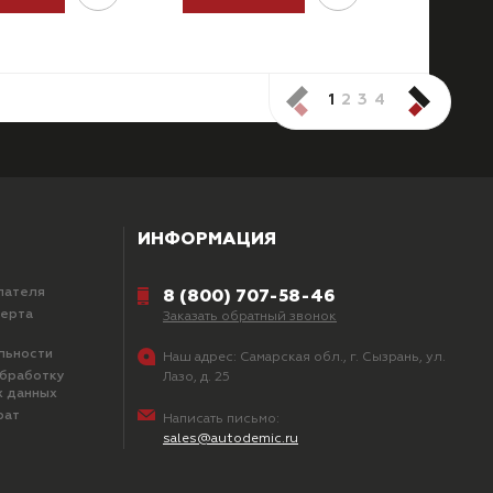
1
2
3
4
ИНФОРМАЦИЯ
пателя
8 (800) 707-58-46
ферта
Заказать обратный звонок
льности
Наш адрес:
Самарская обл., г. Сызрань, ул.
обработку
Лазо, д. 25
х данных
рат
Написать письмо:
sales@autodemic.ru