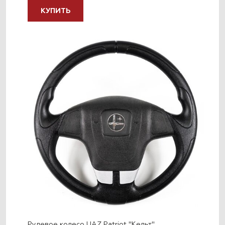
КУПИТЬ
Рулевое колесо UAZ Patriot "Кельт"