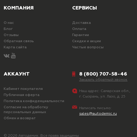
КОМПАНИЯ
СЕРВИСЫ
О нас
Доставка
Блог
Оплата
Отзывы
Гарантии
Обратная связь
Скидки и акции
Карта сайта
Частые вопросы
АККАУНТ
8 (800) 707-58-46
Заказать обратный звонок
Кабинет покупателя
Наш адрес:
Самарская обл.,
Публичная оферта
г. Сызрань, ул. Лазо, д. 25
Политика конфиденциальности
Согласие на обработку
Написать письмо:
персональных данных
sales@autodemic.ru
Обмен и возврат
© 2026 Автодемик. Все права защищены