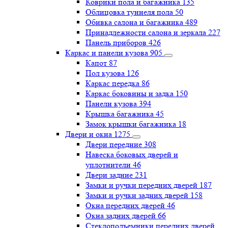
Коврики пола и багажника
135
Облицовка туннеля пола
50
Обивка салона и багажника
489
Принадлежности салона и зеркала
227
Панель приборов
426
Каркас и панели кузова
905
Капот
87
Пол кузова
126
Каркас передка
86
Каркас боковины и задка
150
Панели кузова
394
Крышка багажника
45
Замок крышки багажника
18
Двери и окна
1275
Двери передние
308
Навеска боковых дверей и
уплотнители
46
Двери задние
231
Замки и ручки передних дверей
187
Замки и ручки задних дверей
158
Окна передних дверей
46
Окна задних дверей
66
Стеклоподъемники передних дверей