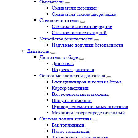
Омыватели
Омыватели передние
Омыватель стекла двери задка
Стеклоочистители
Стеклоочистители передние
Стеклоочиститель задний
Устройства безопасности
Надувные подушки безопасности
Двигатель
Двигатель в сборе
Двигатель
Подвеска двигателя
Основные элементы двигателя
Блок цилиндров и головка блока
Картер масляный
Вал коленчатый и маховик
Шатуны и поршни
Привод вспомогательных агрегатов
Механизм газораспределительный
Система подачи топлива
Бак топливный
Насос топливный
Трубопроводы топливные