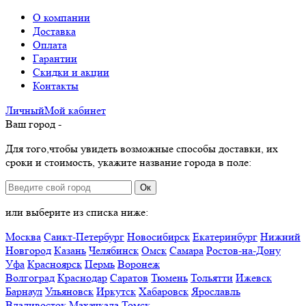
О компании
Доставка
Оплата
Гарантии
Скидки и акции
Контакты
Личный
Мой
кабинет
Ваш город -
Для того,чтобы увидеть возможные способы доставки, их
сроки и стоимость, укажите название города в поле:
Ок
или выберите из списка ниже:
Москва
Санкт-Петербург
Новосибирск
Екатеринбург
Нижний
Новгород
Казань
Челябинск
Омск
Самара
Ростов-на-Дону
Уфа
Красноярск
Пермь
Воронеж
Волгоград
Краснодар
Саратов
Тюмень
Тольятти
Ижевск
Барнаул
Ульяновск
Иркутск
Хабаровск
Ярославль
Владивосток
Махачкала
Томск