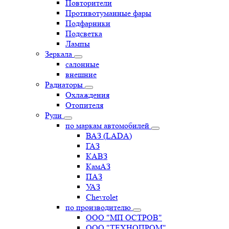
Повторители
Противотуманные фары
Подфарники
Подсветка
Лампы
Зеркала
салонные
внешние
Радиаторы
Охлаждения
Отопителя
Рули
по маркам автомобилей
ВАЗ (LADA)
ГАЗ
КАВЗ
КамАЗ
ПАЗ
УАЗ
Chevrolet
по производителю
ООО "МП ОСТРОВ"
ООО "ТЕХНОПРОМ"