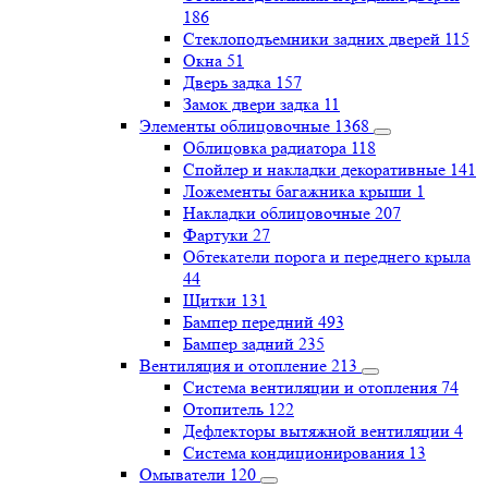
186
Стеклоподъемники задних дверей
115
Окна
51
Дверь задка
157
Замок двери задка
11
Элементы облицовочные
1368
Облицовка радиатора
118
Спойлер и накладки декоративные
141
Ложементы багажника крыши
1
Накладки облицовочные
207
Фартуки
27
Обтекатели порога и переднего крыла
44
Щитки
131
Бампер передний
493
Бампер задний
235
Вентиляция и отопление
213
Система вентиляции и отопления
74
Отопитель
122
Дефлекторы вытяжной вентиляции
4
Система кондиционирования
13
Омыватели
120