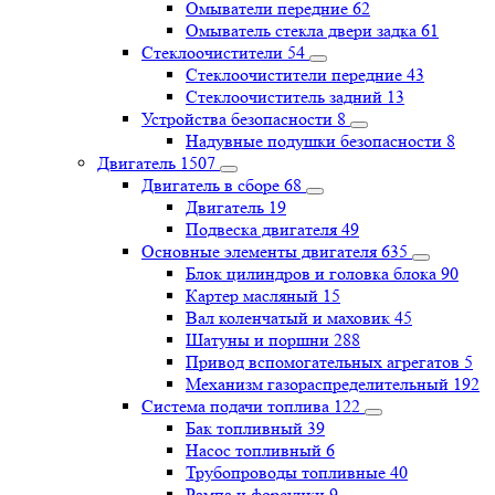
Омыватели передние
62
Омыватель стекла двери задка
61
Стеклоочистители
54
Стеклоочистители передние
43
Стеклоочиститель задний
13
Устройства безопасности
8
Надувные подушки безопасности
8
Двигатель
1507
Двигатель в сборе
68
Двигатель
19
Подвеска двигателя
49
Основные элементы двигателя
635
Блок цилиндров и головка блока
90
Картер масляный
15
Вал коленчатый и маховик
45
Шатуны и поршни
288
Привод вспомогательных агрегатов
5
Механизм газораспределительный
192
Система подачи топлива
122
Бак топливный
39
Насос топливный
6
Трубопроводы топливные
40
Рампа и форсунки
9