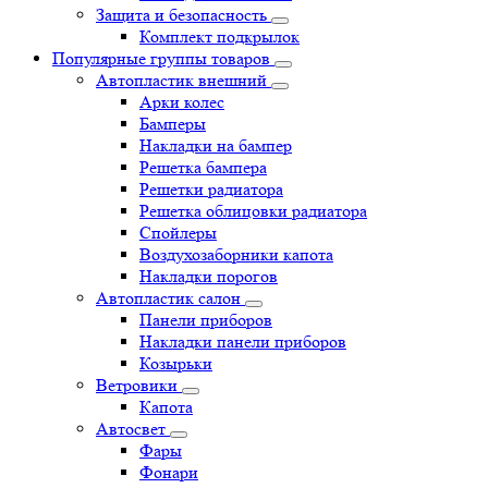
Защита и безопасность
Комплект подкрылок
Популярные группы товаров
Автопластик внешний
Арки колес
Бамперы
Накладки на бампер
Решетка бампера
Решетки радиатора
Решетка облицовки радиатора
Спойлеры
Воздухозаборники капота
Накладки порогов
Автопластик салон
Панели приборов
Накладки панели приборов
Козырьки
Ветровики
Капота
Автосвет
Фары
Фонари