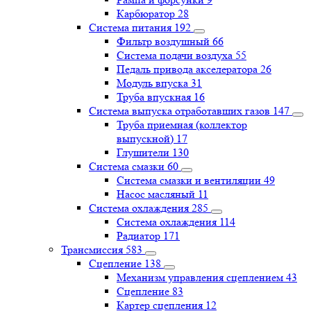
Карбюратор
28
Система питания
192
Фильтр воздушный
66
Система подачи воздуха
55
Педаль привода акселератора
26
Модуль впуска
31
Труба впускная
16
Система выпуска отработавших газов
147
Труба приемная (коллектор
выпускной)
17
Глушители
130
Система смазки
60
Система смазки и вентиляции
49
Насос масляный
11
Система охлаждения
285
Система охлаждения
114
Радиатор
171
Трансмиссия
583
Сцепление
138
Механизм управления сцеплением
43
Сцепление
83
Картер сцепления
12