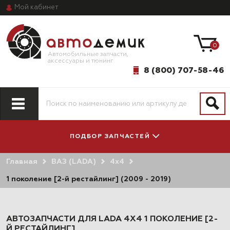
Мой
кабинет
0
Автомобильные запчасти,
аксессуары и тюнинг
8 (800) 707-58-46
ПОДБОР ЗАПЧАСТЕЙ
Главная
ВАЗ (LADA)
4х4
ПО МОДЕЛИ
ПО СИСТЕМАМ
АВТОМОБИЛЯ
И АГРЕГАТАМ
1 поколение [2-й рестайлинг] (2009 - 2019)
АВТОЗАПЧАСТИ ДЛЯ LADA 4X4 1 ПОКОЛЕНИЕ [2-
Й РЕСТАЙЛИНГ]