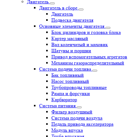
Двигатель
Двигатель в сборе
Двигатель
Подвеска двигателя
Основные элементы двигателя
Блок цилиндров и головка блока
Картер масляный
Вал коленчатый и маховик
Шатуны и поршни
Привод вспомогательных агрегатов
Механизм газораспределительный
Система подачи топлива
Бак топливный
Насос топливный
Трубопроводы топливные
Рампа и форсунки
Карбюратор
Система питания
Фильтр воздушный
Система подачи воздуха
Педаль привода акселератора
Модуль впуска
Труба впускная