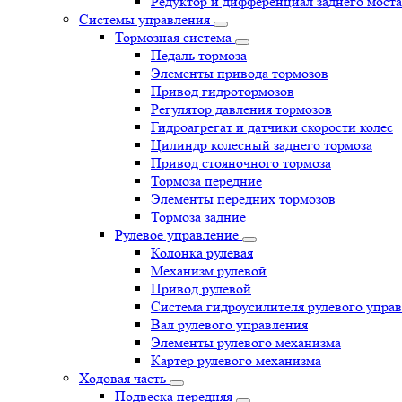
Редуктор и дифференциал заднего моста
Системы управления
Тормозная система
Педаль тормоза
Элементы привода тормозов
Привод гидротормозов
Регулятор давления тормозов
Гидроагрегат и датчики скорости колес
Цилиндр колесный заднего тормоза
Привод стояночного тормоза
Тормоза передние
Элементы передних тормозов
Тормоза задние
Рулевое управление
Колонка рулевая
Механизм рулевой
Привод рулевой
Система гидроусилителя рулевого упра
Вал рулевого управления
Элементы рулевого механизма
Картер рулевого механизма
Ходовая часть
Подвеска передняя