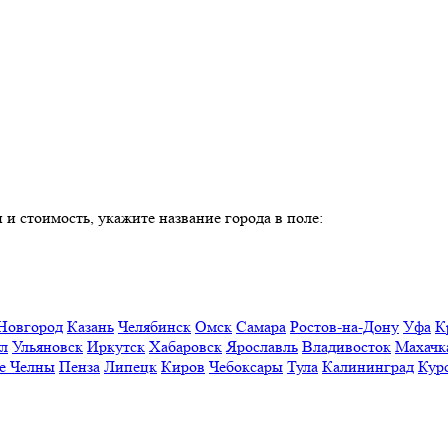
 и стоимость, укажите название города в поле:
Новгород
Казань
Челябинск
Омск
Самара
Ростов-на-Дону
Уфа
К
ул
Ульяновск
Иркутск
Хабаровск
Ярославль
Владивосток
Махачк
е Челны
Пенза
Липецк
Киров
Чебоксары
Тула
Калининград
Кур