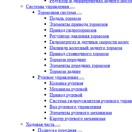
Редуктор и дифференциал заднего моста
Системы управления
Тормозная система
Педаль тормоза
Элементы привода тормозов
Привод гидротормозов
Регулятор давления тормозов
Гидроагрегат и датчики скорости колес
Цилиндр колесный заднего тормоза
Привод стояночного тормоза
Тормоза передние
Элементы передних тормозов
Тормоза задние
Рулевое управление
Колонка рулевая
Механизм рулевой
Привод рулевой
Система гидроусилителя рулевого упра
Вал рулевого управления
Элементы рулевого механизма
Картер рулевого механизма
Ходовая часть
Подвеска передняя