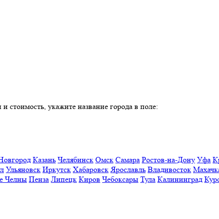
 и стоимость, укажите название города в поле:
Новгород
Казань
Челябинск
Омск
Самара
Ростов-на-Дону
Уфа
К
ул
Ульяновск
Иркутск
Хабаровск
Ярославль
Владивосток
Махачк
е Челны
Пенза
Липецк
Киров
Чебоксары
Тула
Калининград
Кур