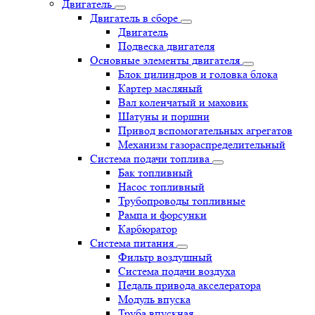
Двигатель
Двигатель в сборе
Двигатель
Подвеска двигателя
Основные элементы двигателя
Блок цилиндров и головка блока
Картер масляный
Вал коленчатый и маховик
Шатуны и поршни
Привод вспомогательных агрегатов
Механизм газораспределительный
Система подачи топлива
Бак топливный
Насос топливный
Трубопроводы топливные
Рампа и форсунки
Карбюратор
Система питания
Фильтр воздушный
Система подачи воздуха
Педаль привода акселератора
Модуль впуска
Труба впускная