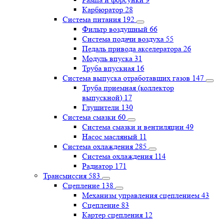
Карбюратор
28
Система питания
192
Фильтр воздушный
66
Система подачи воздуха
55
Педаль привода акселератора
26
Модуль впуска
31
Труба впускная
16
Система выпуска отработавших газов
147
Труба приемная (коллектор
выпускной)
17
Глушители
130
Система смазки
60
Система смазки и вентиляции
49
Насос масляный
11
Система охлаждения
285
Система охлаждения
114
Радиатор
171
Трансмиссия
583
Сцепление
138
Механизм управления сцеплением
43
Сцепление
83
Картер сцепления
12