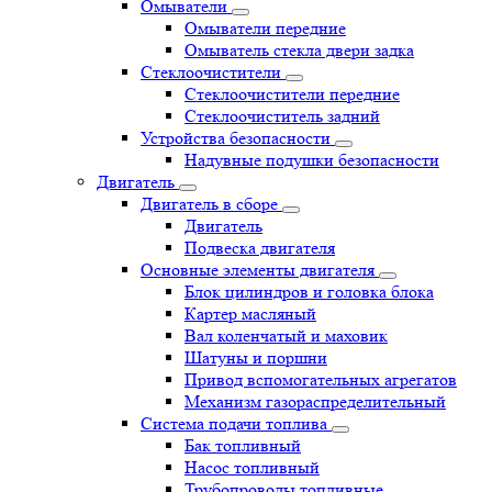
Омыватели
Омыватели передние
Омыватель стекла двери задка
Стеклоочистители
Стеклоочистители передние
Стеклоочиститель задний
Устройства безопасности
Надувные подушки безопасности
Двигатель
Двигатель в сборе
Двигатель
Подвеска двигателя
Основные элементы двигателя
Блок цилиндров и головка блока
Картер масляный
Вал коленчатый и маховик
Шатуны и поршни
Привод вспомогательных агрегатов
Механизм газораспределительный
Система подачи топлива
Бак топливный
Насос топливный
Трубопроводы топливные