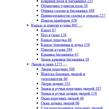
Коврики пола и багажника
135
Облицовка туннеля пола
50
Обивка салона и багажника
489
Принадлежности салона и зеркала
227
Панель приборов
426
Каркас и панели кузова
905
Капот
87
Пол кузова
126
Каркас передка
86
Каркас боковины и задка
150
Панели кузова
394
Крышка багажника
45
Замок крышки багажника
18
Двери и окна
1275
Двери передние
308
Навеска боковых дверей и
уплотнители
46
Двери задние
231
Замки и ручки передних дверей
187
Замки и ручки задних дверей
158
Окна передних дверей
46
Окна задних дверей
66
Стеклоподъемники передних дверей