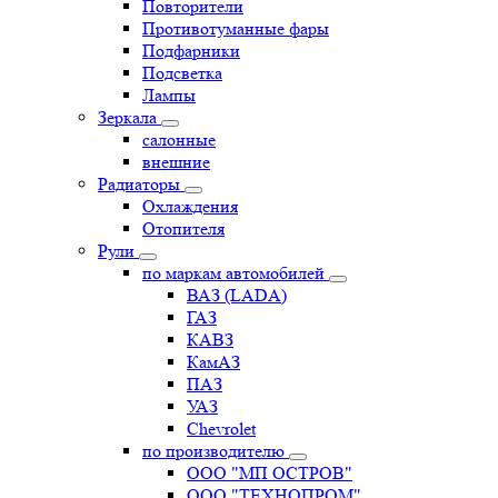
Повторители
Противотуманные фары
Подфарники
Подсветка
Лампы
Зеркала
салонные
внешние
Радиаторы
Охлаждения
Отопителя
Рули
по маркам автомобилей
ВАЗ (LADA)
ГАЗ
КАВЗ
КамАЗ
ПАЗ
УАЗ
Chevrolet
по производителю
ООО "МП ОСТРОВ"
ООО "ТЕХНОПРОМ"