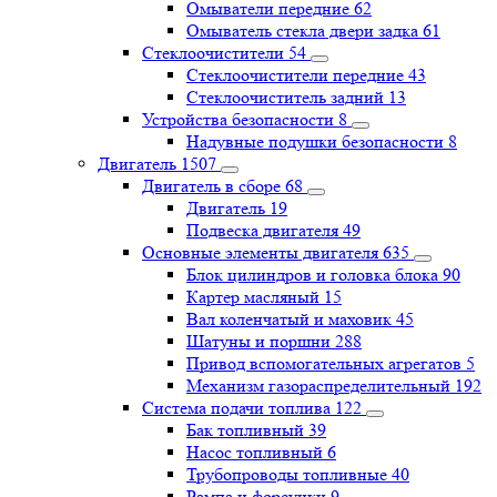
Омыватели передние
62
Омыватель стекла двери задка
61
Стеклоочистители
54
Стеклоочистители передние
43
Стеклоочиститель задний
13
Устройства безопасности
8
Надувные подушки безопасности
8
Двигатель
1507
Двигатель в сборе
68
Двигатель
19
Подвеска двигателя
49
Основные элементы двигателя
635
Блок цилиндров и головка блока
90
Картер масляный
15
Вал коленчатый и маховик
45
Шатуны и поршни
288
Привод вспомогательных агрегатов
5
Механизм газораспределительный
192
Система подачи топлива
122
Бак топливный
39
Насос топливный
6
Трубопроводы топливные
40
Рампа и форсунки
9