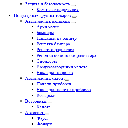
Защита и безопасность
Комплект подкрылок
Популярные группы товаров
Автопластик внешний
Арки колес
Бамперы
Накладки на бампер
Решетка бампера
Решетки радиатора
Решетка облицовки радиатора
Спойлеры
Воздухозаборники капота
Накладки порогов
Автопластик салон
Панели приборов
Накладки панели приборов
Козырьки
Ветровики
Капота
Автосвет
Фары
Фонари