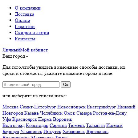
О компании
Доставка
Оплата
Гарантии
Скидки и акции
Контакты
Личный
Мой
кабинет
Ваш город -
Для того,чтобы увидеть возможные способы доставки, их
сроки и стоимость, укажите название города в поле:
Ок
или выберите из списка ниже:
Москва
Санкт-Петербург
Новосибирск
Екатеринбург
Нижний
Новгород
Казань
Челябинск
Омск
Самара
Ростов-на-Дону
Уфа
Красноярск
Пермь
Воронеж
Волгоград
Краснодар
Саратов
Тюмень
Тольятти
Ижевск
Барнаул
Ульяновск
Иркутск
Хабаровск
Ярославль
Владивосток
Махачкала
Томск