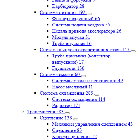
Карбюратор
28
Система питания
192
Фильтр воздушный
66
Система подачи воздуха
55
Педаль привода акселератора
26
Модуль впуска
31
Труба впускная
16
Система выпуска отработавших газов
147
Труба приемная (коллектор
выпускной)
17
Глушители
130
Система смазки
60
Система смазки и вентиляции
49
Насос масляный
11
Система охлаждения
285
Система охлаждения
114
Радиатор
171
Трансмиссия
583
Сцепление
138
Механизм управления сцеплением
43
Сцепление
83
Картер сцепления
12