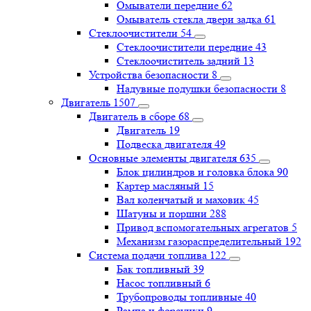
Омыватели передние
62
Омыватель стекла двери задка
61
Стеклоочистители
54
Стеклоочистители передние
43
Стеклоочиститель задний
13
Устройства безопасности
8
Надувные подушки безопасности
8
Двигатель
1507
Двигатель в сборе
68
Двигатель
19
Подвеска двигателя
49
Основные элементы двигателя
635
Блок цилиндров и головка блока
90
Картер масляный
15
Вал коленчатый и маховик
45
Шатуны и поршни
288
Привод вспомогательных агрегатов
5
Механизм газораспределительный
192
Система подачи топлива
122
Бак топливный
39
Насос топливный
6
Трубопроводы топливные
40
Рампа и форсунки
9