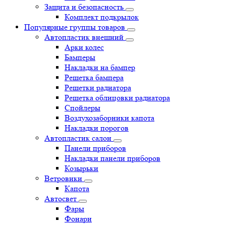
Защита и безопасность
Комплект подкрылок
Популярные группы товаров
Автопластик внешний
Арки колес
Бамперы
Накладки на бампер
Решетка бампера
Решетки радиатора
Решетка облицовки радиатора
Спойлеры
Воздухозаборники капота
Накладки порогов
Автопластик салон
Панели приборов
Накладки панели приборов
Козырьки
Ветровики
Капота
Автосвет
Фары
Фонари