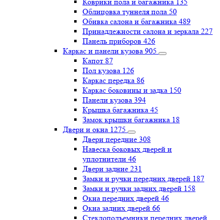
Коврики пола и багажника
135
Облицовка туннеля пола
50
Обивка салона и багажника
489
Принадлежности салона и зеркала
227
Панель приборов
426
Каркас и панели кузова
905
Капот
87
Пол кузова
126
Каркас передка
86
Каркас боковины и задка
150
Панели кузова
394
Крышка багажника
45
Замок крышки багажника
18
Двери и окна
1275
Двери передние
308
Навеска боковых дверей и
уплотнители
46
Двери задние
231
Замки и ручки передних дверей
187
Замки и ручки задних дверей
158
Окна передних дверей
46
Окна задних дверей
66
Стеклоподъемники передних дверей