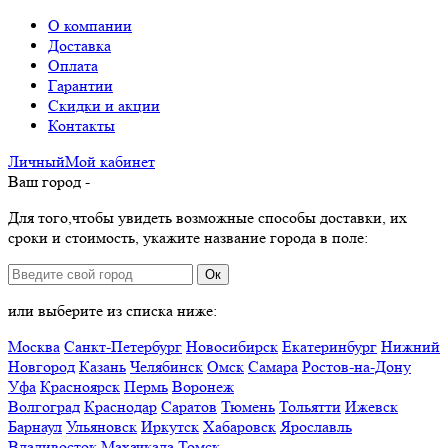
О компании
Доставка
Оплата
Гарантии
Скидки и акции
Контакты
Личный
Мой
кабинет
Ваш город -
Для того,чтобы увидеть возможные способы доставки, их
сроки и стоимость, укажите название города в поле:
Ок
или выберите из списка ниже:
Москва
Санкт-Петербург
Новосибирск
Екатеринбург
Нижний
Новгород
Казань
Челябинск
Омск
Самара
Ростов-на-Дону
Уфа
Красноярск
Пермь
Воронеж
Волгоград
Краснодар
Саратов
Тюмень
Тольятти
Ижевск
Барнаул
Ульяновск
Иркутск
Хабаровск
Ярославль
Владивосток
Махачкала
Томск