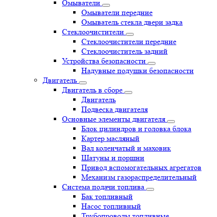
Омыватели
Омыватели передние
Омыватель стекла двери задка
Стеклоочистители
Стеклоочистители передние
Стеклоочиститель задний
Устройства безопасности
Надувные подушки безопасности
Двигатель
Двигатель в сборе
Двигатель
Подвеска двигателя
Основные элементы двигателя
Блок цилиндров и головка блока
Картер масляный
Вал коленчатый и маховик
Шатуны и поршни
Привод вспомогательных агрегатов
Механизм газораспределительный
Система подачи топлива
Бак топливный
Насос топливный
Трубопроводы топливные