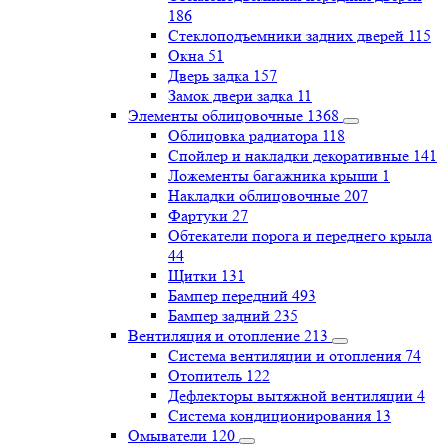
186
Стеклоподъемники задних дверей
115
Окна
51
Дверь задка
157
Замок двери задка
11
Элементы облицовочные
1368
Облицовка радиатора
118
Спойлер и накладки декоративные
141
Ложементы багажника крыши
1
Накладки облицовочные
207
Фартуки
27
Обтекатели порога и переднего крыла
44
Щитки
131
Бампер передний
493
Бампер задний
235
Вентиляция и отопление
213
Система вентиляции и отопления
74
Отопитель
122
Дефлекторы вытяжной вентиляции
4
Система кондиционирования
13
Омыватели
120