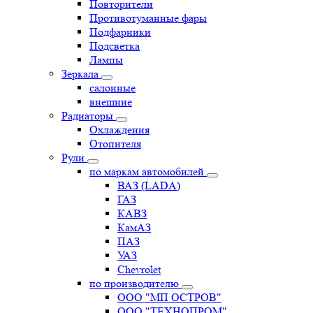
Повторители
Противотуманные фары
Подфарники
Подсветка
Лампы
Зеркала
салонные
внешние
Радиаторы
Охлаждения
Отопителя
Рули
по маркам автомобилей
ВАЗ (LADA)
ГАЗ
КАВЗ
КамАЗ
ПАЗ
УАЗ
Chevrolet
по производителю
ООО "МП ОСТРОВ"
ООО "ТЕХНОПРОМ"