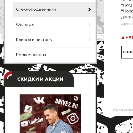
Элек
"ГРАН
Стеклоподъемники
"Моск
двер
Артик
Фильтры
НЕ
Клипсы и пистоны
СООБ
Ремкомплекты
СКИДКИ И АКЦИИ
Показыв