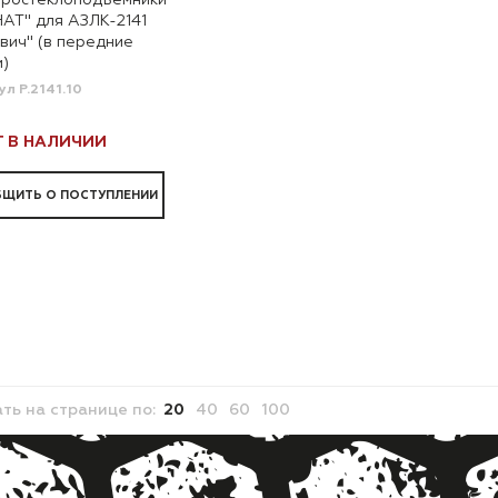
тростеклоподъемники
АТ" для АЗЛК-2141
вич" (в передние
и)
ул P.2141.10
Т В НАЛИЧИИ
ЩИТЬ О ПОСТУПЛЕНИИ
ать
на странице
по:
20
40
60
100