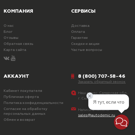
КОМПАНИЯ
СЕРВИСЫ
О нас
Доставка
Блог
Оплата
Отзывы
Гарантии
Обратная связь
Скидки и акции
Карта сайта
Частые вопросы
АККАУНТ
8 (800) 707-58-46
Заказать обратный звонок
Кабинет покупателя
Наш адрес:
Самарская обл.,
Публичная оферта
г. Сызрань, ул. Лазо, д. 25
Я тут, если что
Политика конфиденциальности
Согласие на обработку
Написать письмо:
персональных данных
sales@autodemic.ru
Обмен и возврат