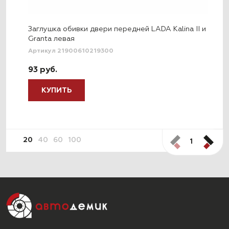
Заглушка обивки двери передней LADA Kalina II и
Granta левая
Артикул 21900610219300
93 руб.
КУПИТЬ
20
40
60
100
1