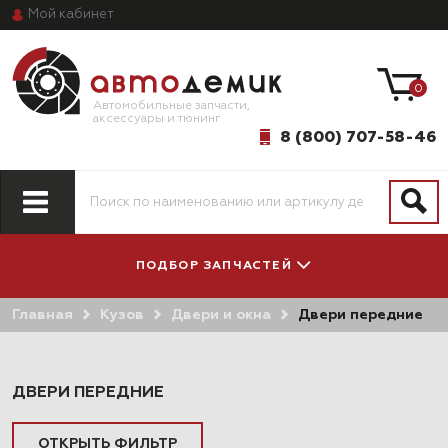
Мой
кабинет
0
Автомобильные запчасти,
аксессуары и тюнинг
8 (800) 707-58-46
ПОДБОР ЗАПЧАСТЕЙ
Главная
Кузов
Двери и окна
Двери передние
ПО МОДЕЛИ
ПО СИСТЕМАМ
АВТОМОБИЛЯ
И АГРЕГАТАМ
ДВЕРИ ПЕРЕДНИЕ
ОТКРЫТЬ ФИЛЬТР