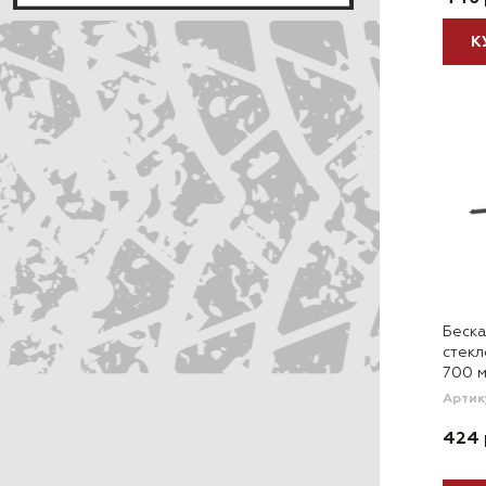
К
Беска
стек
700 м
Артик
424 