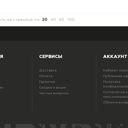
ать
на странице
по:
20
40
60
100
Я
СЕРВИСЫ
АККАУНТ
Доставка
Кабинет поку
Оплата
Публичная о
Гарантии
Политика
конфиденциа
зь
Скидки и акции
Согласие на 
Частые вопросы
персональны
Обмен и возв