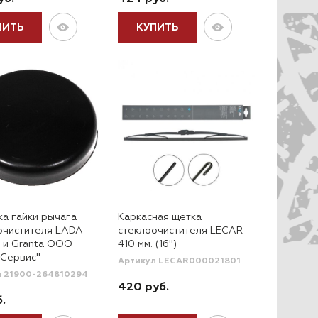
ПИТЬ
КУПИТЬ
ка гайки рычага
Каркасная щетка
очистителя LADA
стеклоочистителя LECAR
II и Granta ООО
410 мм. (16")
Сервис"
Артикул LECAR000021801
л 21900-264810294
420 руб.
.