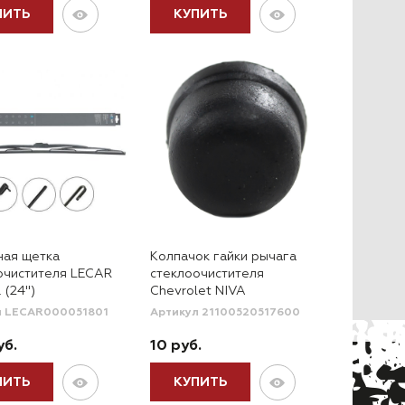
ПИТЬ
КУПИТЬ
ная щетка
Колпачок гайки рычага
очистителя LECAR
стеклоочистителя
 (24")
Chevrolet NIVA
л LECAR000051801
Артикул 21100520517600
уб.
10 руб.
ПИТЬ
КУПИТЬ