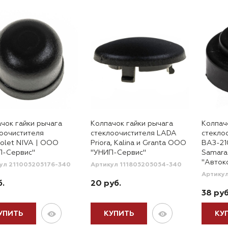
чок гайки рычага
Колпачок гайки рычага
Колпач
оочистителя
стеклоочистителя LADA
стекло
olet NIVA | ООО
Priora, Kalina и Granta ООО
ВАЗ-21
П-Сервис"
"УНИП-Сервис"
Samar
"Авток
ул 211005205176-340
Артикул 111805205054-340
Артику
б.
20 руб.
38 руб
УПИТЬ
КУПИТЬ
КУ