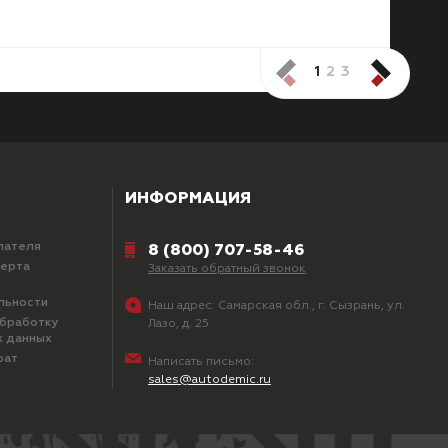
1
2
3
ИНФОРМАЦИЯ
пателя
8 (800) 707-58-46
ферта
Заказать обратный звонок
льности
Наш адрес:
Самарская обл., г. Сызрань, ул.
обработку
Лазо, д. 25
х данных
рат
Написать письмо:
sales@autodemic.ru