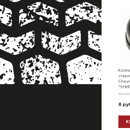
Колпа
стекл
Chevr
"УНИ
Артик
8 ру
К