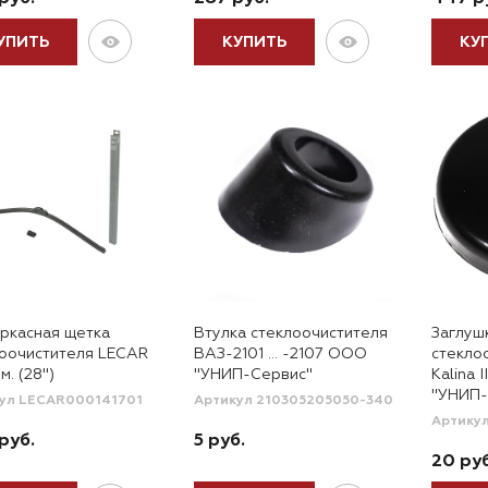
УПИТЬ
КУПИТЬ
КУ
ркасная щетка
Втулка стеклоочистителя
Заглуш
лоочистителя LECAR
ВАЗ-2101 … -2107 ООО
стекло
м. (28")
"УНИП-Сервис"
Kalina 
"УНИП-
ул LECAR000141701
Артикул 210305205050-340
Артику
руб.
5 руб.
20 руб