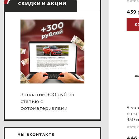
Артик
СКИДКИ И АКЦИИ
439 
К
Заплатим 300 руб. за
статью с
Беска
фотоматериалами
стек
430 мм
Артик
МЫ ВКОНТАКТЕ
446 