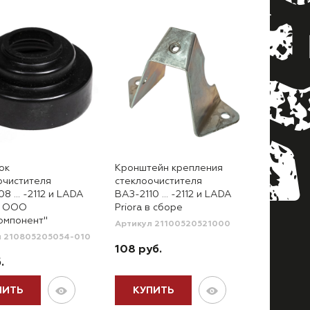
ок
Кронштейн крепления
очистителя
стеклоочистителя
08 … -2112 и LADA
ВАЗ-2110 … -2112 и LADA
a ООО
Priora в сборе
омпонент"
Артикул 21100520521000
л 210805205054-010
108 руб.
.
ПИТЬ
КУПИТЬ