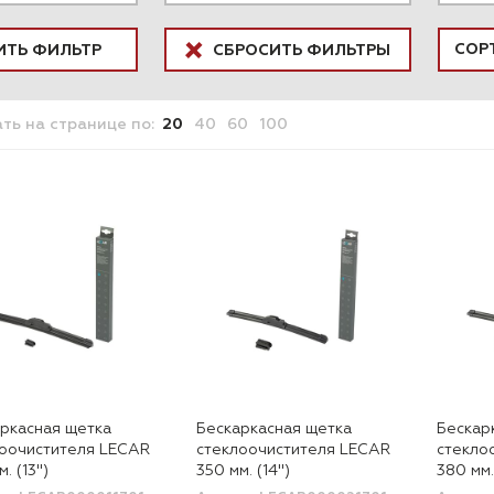
ИТЬ ФИЛЬТР
СБРОСИТЬ ФИЛЬТРЫ
ать
на странице
по:
20
40
60
100
ркасная щетка
Бескаркасная щетка
Бескар
лоочистителя LECAR
стеклоочистителя LECAR
стекло
. (13")
350 мм. (14")
380 мм.