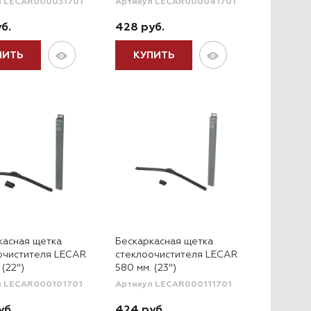
л LECAR000031701
Артикул LECAR000041701
б.
428 руб.
ПИТЬ
КУПИТЬ
касная щетка
Бескаркасная щетка
очистителя LECAR
стеклоочистителя LECAR
 (22")
580 мм. (23")
л LECAR000101701
Артикул LECAR000111701
уб.
424 руб.