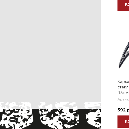
К
Карка
стек
475 мм
Артик
392 
К