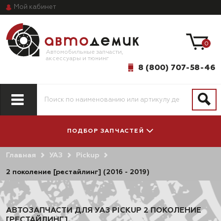
Мой
кабинет
0
Автомобильные запчасти,
аксессуары и тюнинг
8 (800) 707-58-46
ПОДБОР ЗАПЧАСТЕЙ
Главная
УАЗ
Pickup
ПО МОДЕЛИ
ПО СИСТЕМАМ
АВТОМОБИЛЯ
И АГРЕГАТАМ
2 поколение [рестайлинг] (2016 - 2019)
АВТОЗАПЧАСТИ ДЛЯ УАЗ PICKUP 2 ПОКОЛЕНИЕ
[РЕСТАЙЛИНГ]