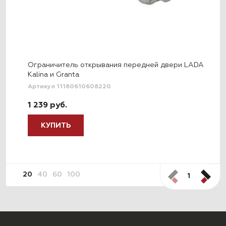
Ограничитель открывания передней двери LADA
Kalina и Granta
Артикул 11180610608220
1 239 руб.
КУПИТЬ
20
40
60
100
1