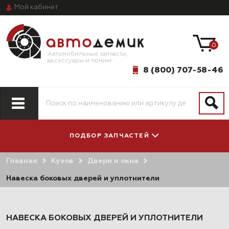
Мой
кабинет
0
Автомобильные запчасти,
аксессуары и тюнинг
8 (800) 707-58-46
ПОДБОР ЗАПЧАСТЕЙ
Главная
Кузов
Двери и окна
ПО МОДЕЛИ
ПО СИСТЕМАМ
АВТОМОБИЛЯ
И АГРЕГАТАМ
Навеска боковых дверей и уплотнители
НАВЕСКА БОКОВЫХ ДВЕРЕЙ И УПЛОТНИТЕЛИ