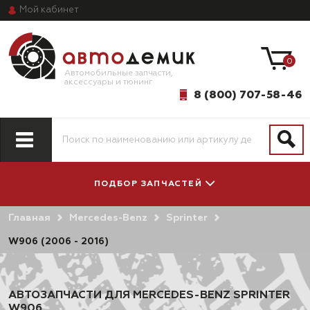
Мой
кабинет
0
Автомобильные запчасти,
аксессуары и тюнинг
8 (800) 707-58-46
ПОДБОР ЗАПЧАСТЕЙ
Главная
Mercedes-Benz
Sprinter
ПО МОДЕЛИ
ПО СИСТЕМАМ
АВТОМОБИЛЯ
И АГРЕГАТАМ
W906 (2006 - 2016)
АВТОЗАПЧАСТИ ДЛЯ MERCEDES-BENZ SPRINTER
W906