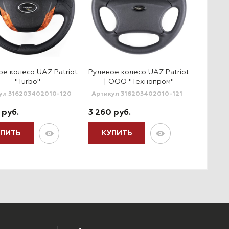
ое колесо UAZ Patriot
Рулевое колесо UAZ Patriot
Рулевое
"Turbo"
| ООО "Технопром"
ул 316203402010-120
Артикул 316203402010-121
Артикул
 руб.
3 260 руб.
2 410 
УПИТЬ
КУПИТЬ
КУП