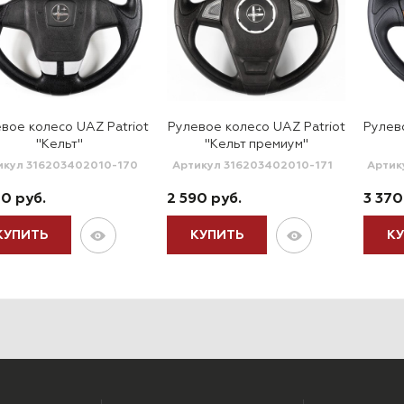
вое колесо UAZ Patriot
Рулевое колесо UAZ Patriot
Рулев
"Кельт"
"Кельт премиум"
икул 316203402010-170
Артикул 316203402010-171
Артик
10 руб.
2 590 руб.
3 370
КУПИТЬ
КУПИТЬ
К