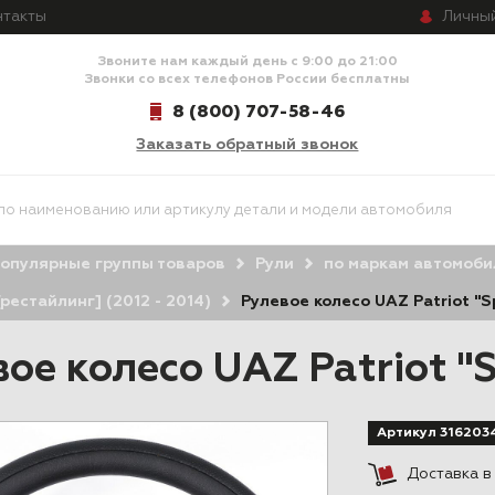
Личны
нтакты
Звоните нам каждый день с 9:00 до 21:00
Звонки со всех телефонов России бесплатны
8 (800) 707-58-46
Заказать обратный звонок
опулярные группы товаров
Рули
по маркам автомоби
[рестайлинг] (2012 - 2014)
Рулевое колесо UAZ Patriot "S
ое колесо UAZ Patriot "S
Артикул 316203
Доставка 