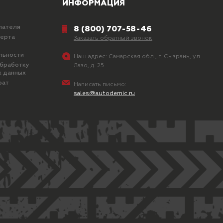
ИНФОРМАЦИЯ
пателя
8 (800) 707-58-46
ферта
Заказать обратный звонок
льности
Наш адрес:
Самарская обл., г. Сызрань, ул.
обработку
Лазо, д. 25
х данных
рат
Написать письмо:
sales@autodemic.ru