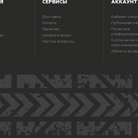
Я
СЕРВИСЫ
АККАУНТ
Доставка
Кабинет поку
Оплата
Публичная о
Гарантии
Политика
конфиденциа
зь
Скидки и акции
Согласие на 
Частые вопросы
персональны
Обмен и возв