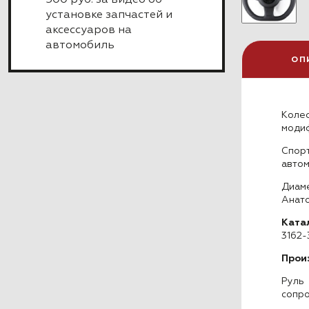
500 руб. за видео об
установке запчастей и
аксессуаров на
автомобиль
ОП
Коле
модиф
Спор
автом
Диам
Анато
Ката
3162-
Прои
Руль
сопро