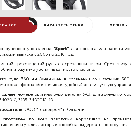
ИСАНИЕ
ХАРАКТЕРИСТИКИ
ОТЗЫВЫ
со рулевого управления
"Sport"
для тюнинга или замены изн
икаций выпуска с 2005 по 2016 год.
тивный трехспицевый руль со срезанным низом
.
Срез снизу д
обиль и ощутимо увеличивает место в салоне.
етр руля
360 мм
(уменьшен в сравнении со штатными 380
мическая форма обеспечивает удобный хват и лучшую управля
ложные номера
оригинальных деталей УАЗ, для замены которы
3402010, 3163-3402010-10
.
зводитель:
ООО "Технопром" г. Сызрань.
 изготовлен по всем заводским нормативам на производ
тивления и усилия, которые способна выдержать конструкция.