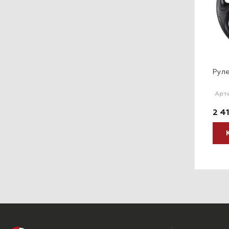
левое колесо UAZ Patriot
Рулевое колесо UAZ Patriot
Руле
"Turbo"
| ООО "Технопром"
тикул 316203402010-120
Артикул 316203402010-121
Арт
370 руб.
3 260 руб.
2 4
КУПИТЬ
КУПИТЬ