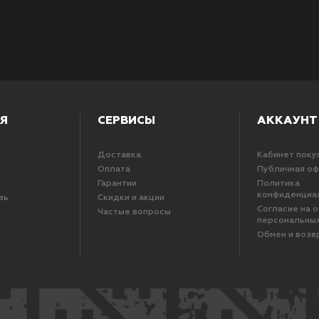
Я
СЕРВИСЫ
АККАУНТ
Доставка
Кабинет поку
Оплата
Публичная о
Гарантии
Политика
конфиденциа
зь
Скидки и акции
Согласие на 
Частые вопросы
персональны
Обмен и возв