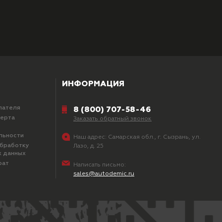
ИНФОРМАЦИЯ
пателя
8 (800) 707-58-46
ферта
Заказать обратный звонок
льности
Наш адрес:
Самарская обл., г. Сызрань, ул.
обработку
Лазо, д. 25
х данных
рат
Написать письмо:
sales@autodemic.ru