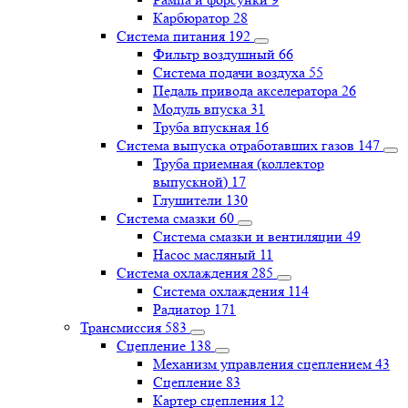
Карбюратор
28
Система питания
192
Фильтр воздушный
66
Система подачи воздуха
55
Педаль привода акселератора
26
Модуль впуска
31
Труба впускная
16
Система выпуска отработавших газов
147
Труба приемная (коллектор
выпускной)
17
Глушители
130
Система смазки
60
Система смазки и вентиляции
49
Насос масляный
11
Система охлаждения
285
Система охлаждения
114
Радиатор
171
Трансмиссия
583
Сцепление
138
Механизм управления сцеплением
43
Сцепление
83
Картер сцепления
12