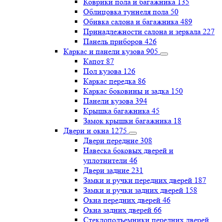
Коврики пола и багажника
135
Облицовка туннеля пола
50
Обивка салона и багажника
489
Принадлежности салона и зеркала
227
Панель приборов
426
Каркас и панели кузова
905
Капот
87
Пол кузова
126
Каркас передка
86
Каркас боковины и задка
150
Панели кузова
394
Крышка багажника
45
Замок крышки багажника
18
Двери и окна
1275
Двери передние
308
Навеска боковых дверей и
уплотнители
46
Двери задние
231
Замки и ручки передних дверей
187
Замки и ручки задних дверей
158
Окна передних дверей
46
Окна задних дверей
66
Стеклоподъемники передних дверей