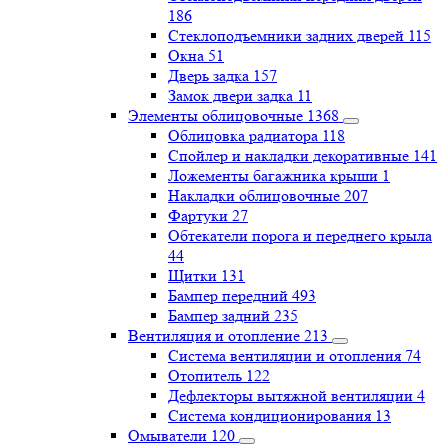
186
Стеклоподъемники задних дверей
115
Окна
51
Дверь задка
157
Замок двери задка
11
Элементы облицовочные
1368
Облицовка радиатора
118
Спойлер и накладки декоративные
141
Ложементы багажника крыши
1
Накладки облицовочные
207
Фартуки
27
Обтекатели порога и переднего крыла
44
Щитки
131
Бампер передний
493
Бампер задний
235
Вентиляция и отопление
213
Система вентиляции и отопления
74
Отопитель
122
Дефлекторы вытяжной вентиляции
4
Система кондиционирования
13
Омыватели
120