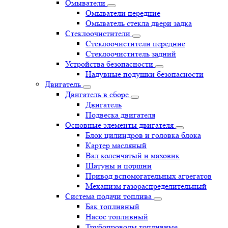
Омыватели
Омыватели передние
Омыватель стекла двери задка
Стеклоочистители
Стеклоочистители передние
Стеклоочиститель задний
Устройства безопасности
Надувные подушки безопасности
Двигатель
Двигатель в сборе
Двигатель
Подвеска двигателя
Основные элементы двигателя
Блок цилиндров и головка блока
Картер масляный
Вал коленчатый и маховик
Шатуны и поршни
Привод вспомогательных агрегатов
Механизм газораспределительный
Система подачи топлива
Бак топливный
Насос топливный
Трубопроводы топливные