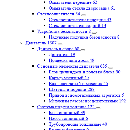
Омыватели передние
62
Омыватель стекла двери задка
61
Стеклоочистители
54
Стеклоочистители передние
43
Стеклоочиститель задний
13
Устройства безопасности
8
Надувные подушки безопасности
8
Двигатель
1507
Двигатель в сборе
68
Двигатель
19
Подвеска двигателя
49
Основные элементы двигателя
635
Блок цилиндров и головка блока
90
Картер масляный
15
Вал коленчатый и маховик
45
Шатуны и поршни
288
Привод вспомогательных агрегатов
5
Механизм газораспределительный
192
Система подачи топлива
122
Бак топливный
39
Насос топливный
6
Трубопроводы топливные
40
Рампа и форсунки
9