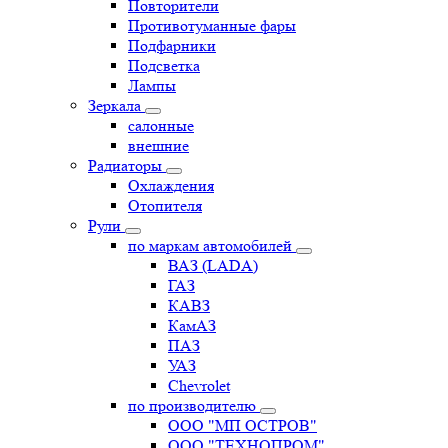
Повторители
Противотуманные фары
Подфарники
Подсветка
Лампы
Зеркала
салонные
внешние
Радиаторы
Охлаждения
Отопителя
Рули
по маркам автомобилей
ВАЗ (LADA)
ГАЗ
КАВЗ
КамАЗ
ПАЗ
УАЗ
Chevrolet
по производителю
ООО "МП ОСТРОВ"
ООО "ТЕХНОПРОМ"