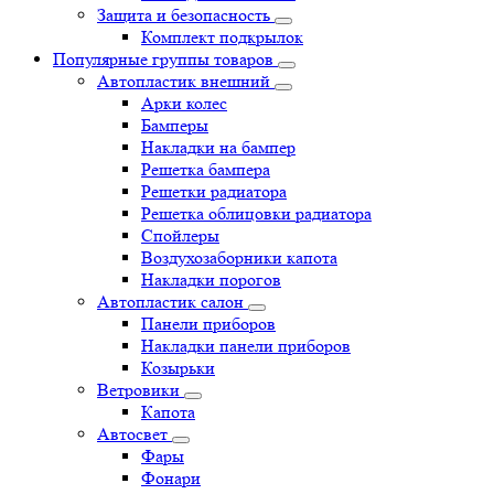
Защита и безопасность
Комплект подкрылок
Популярные группы товаров
Автопластик внешний
Арки колес
Бамперы
Накладки на бампер
Решетка бампера
Решетки радиатора
Решетка облицовки радиатора
Спойлеры
Воздухозаборники капота
Накладки порогов
Автопластик салон
Панели приборов
Накладки панели приборов
Козырьки
Ветровики
Капота
Автосвет
Фары
Фонари