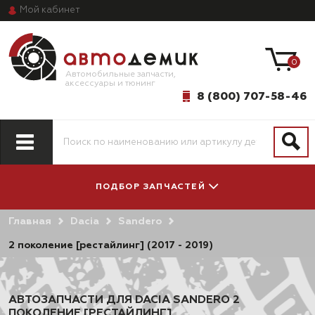
Мой
кабинет
0
Автомобильные запчасти,
аксессуары и тюнинг
8 (800) 707-58-46
ПОДБОР ЗАПЧАСТЕЙ
Главная
Dacia
Sandero
ПО МОДЕЛИ
ПО СИСТЕМАМ
АВТОМОБИЛЯ
И АГРЕГАТАМ
2 поколение [рестайлинг] (2017 - 2019)
АВТОЗАПЧАСТИ ДЛЯ DACIA SANDERO 2
ПОКОЛЕНИЕ [РЕСТАЙЛИНГ]