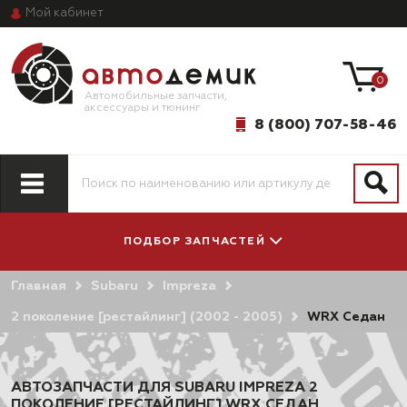
Мой
кабинет
0
Автомобильные запчасти,
аксессуары и тюнинг
8 (800) 707-58-46
ПОДБОР ЗАПЧАСТЕЙ
Главная
Subaru
Impreza
ПО МОДЕЛИ
ПО СИСТЕМАМ
АВТОМОБИЛЯ
И АГРЕГАТАМ
2 поколение [рестайлинг] (2002 - 2005)
WRX Седан
АВТОЗАПЧАСТИ ДЛЯ SUBARU IMPREZA 2
ПОКОЛЕНИЕ [РЕСТАЙЛИНГ] WRX СЕДАН