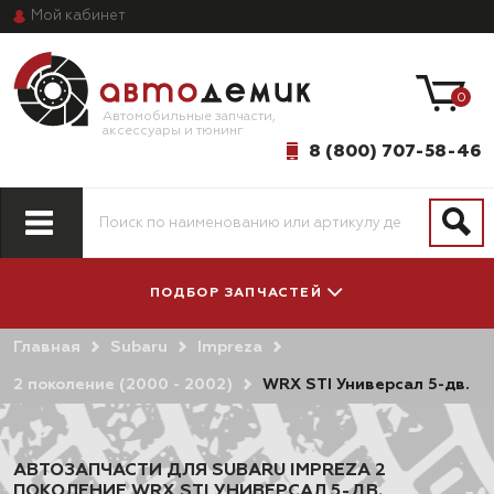
Мой
кабинет
0
Автомобильные запчасти,
аксессуары и тюнинг
8 (800) 707-58-46
ПОДБОР ЗАПЧАСТЕЙ
Главная
Subaru
Impreza
ПО МОДЕЛИ
ПО СИСТЕМАМ
АВТОМОБИЛЯ
И АГРЕГАТАМ
2 поколение (2000 - 2002)
WRX STI Универсал 5-дв.
АВТОЗАПЧАСТИ ДЛЯ SUBARU IMPREZA 2
ПОКОЛЕНИЕ WRX STI УНИВЕРСАЛ 5-ДВ.