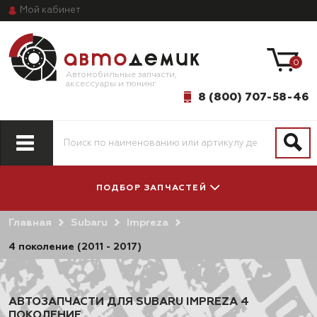
Мой
кабинет
0
Автомобильные запчасти,
аксессуары и тюнинг
8 (800) 707-58-46
ПОДБОР ЗАПЧАСТЕЙ
Главная
Subaru
Impreza
ПО МОДЕЛИ
ПО СИСТЕМАМ
АВТОМОБИЛЯ
И АГРЕГАТАМ
4 поколение (2011 - 2017)
АВТОЗАПЧАСТИ ДЛЯ SUBARU IMPREZA 4
ПОКОЛЕНИЕ