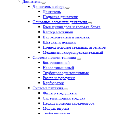
Двигатель
Двигатель в сборе
Двигатель
Подвеска двигателя
Основные элементы двигателя
Блок цилиндров и головка блока
Картер масляный
Вал коленчатый и маховик
Шатуны и поршни
Привод вспомогательных агрегатов
Механизм газораспределительный
Система подачи топлива
Бак топливный
Насос топливный
Трубопроводы топливные
Рампа и форсунки
Карбюратор
Система питания
Фильтр воздушный
Система подачи воздуха
Педаль привода акселератора
Модуль впуска
Труба впускная