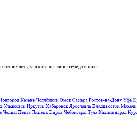
 и стоимость, укажите название города в поле:
Новгород
Казань
Челябинск
Омск
Самара
Ростов-на-Дону
Уфа
К
ул
Ульяновск
Иркутск
Хабаровск
Ярославль
Владивосток
Махачк
е Челны
Пенза
Липецк
Киров
Чебоксары
Тула
Калининград
Кур