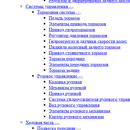
Редуктор и дифференциал заднего моста
Системы управления
Тормозная система
Педаль тормоза
Элементы привода тормозов
Привод гидротормозов
Регулятор давления тормозов
Гидроагрегат и датчики скорости колес
Цилиндр колесный заднего тормоза
Привод стояночного тормоза
Тормоза передние
Элементы передних тормозов
Тормоза задние
Рулевое управление
Колонка рулевая
Механизм рулевой
Привод рулевой
Система гидроусилителя рулевого упра
Вал рулевого управления
Элементы рулевого механизма
Картер рулевого механизма
Ходовая часть
Подвеска передняя