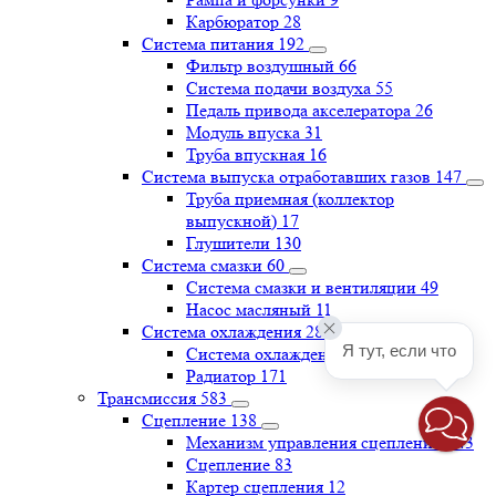
Карбюратор
28
Система питания
192
Фильтр воздушный
66
Система подачи воздуха
55
Педаль привода акселератора
26
Модуль впуска
31
Труба впускная
16
Система выпуска отработавших газов
147
Труба приемная (коллектор
выпускной)
17
Глушители
130
Система смазки
60
Система смазки и вентиляции
49
Насос масляный
11
Система охлаждения
285
Я тут, если что
Система охлаждения
114
Радиатор
171
Трансмиссия
583
Сцепление
138
Механизм управления сцеплением
43
Сцепление
83
Картер сцепления
12