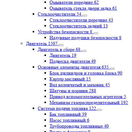
Омыватели передние
62
Омыватель стекла двери задка
61
Стеклоочистители
54
Стеклоочистители передние
43
Стеклоочиститель задний
13
Устройства безопасности
8
Надувные подушки безопасности
8
Двигатель
1507
Двигатель в сборе
68
Двигатель
19
Подвеска двигателя
49
Основные элементы двигателя
635
Блок цилиндров и головка блока
90
Картер масляный
15
Вал коленчатый и маховик
45
Шатуны и поршни
288
Привод вспомогательных агрегатов
5
Механизм газораспределительный
192
Система подачи топлива
122
Бак топливный
39
Насос топливный
6
Трубопроводы топливные
40
Рампа и форсунки
9