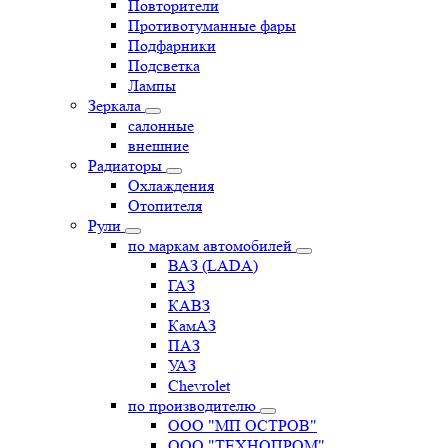
Повторители
Противотуманные фары
Подфарники
Подсветка
Лампы
Зеркала
салонные
внешние
Радиаторы
Охлаждения
Отопителя
Рули
по маркам автомобилей
ВАЗ (LADA)
ГАЗ
КАВЗ
КамАЗ
ПАЗ
УАЗ
Chevrolet
по производителю
ООО "МП ОСТРОВ"
ООО "ТЕХНОПРОМ"