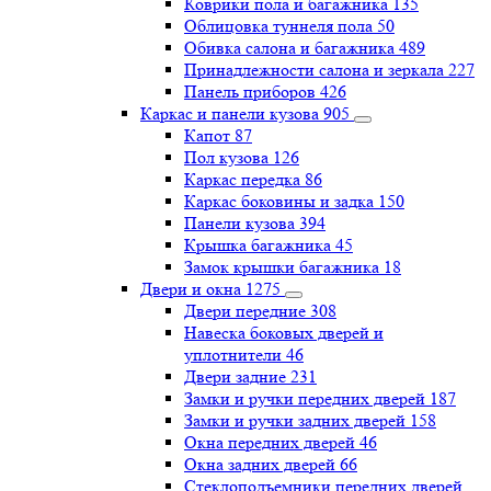
Коврики пола и багажника
135
Облицовка туннеля пола
50
Обивка салона и багажника
489
Принадлежности салона и зеркала
227
Панель приборов
426
Каркас и панели кузова
905
Капот
87
Пол кузова
126
Каркас передка
86
Каркас боковины и задка
150
Панели кузова
394
Крышка багажника
45
Замок крышки багажника
18
Двери и окна
1275
Двери передние
308
Навеска боковых дверей и
уплотнители
46
Двери задние
231
Замки и ручки передних дверей
187
Замки и ручки задних дверей
158
Окна передних дверей
46
Окна задних дверей
66
Стеклоподъемники передних дверей