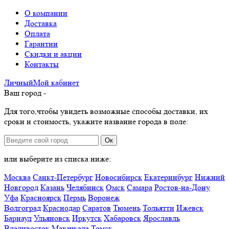
О компании
Доставка
Оплата
Гарантии
Скидки и акции
Контакты
Личный
Мой
кабинет
Ваш город -
Для того,чтобы увидеть возможные способы доставки, их
сроки и стоимость, укажите название города в поле:
Ок
или выберите из списка ниже:
Москва
Санкт-Петербург
Новосибирск
Екатеринбург
Нижний
Новгород
Казань
Челябинск
Омск
Самара
Ростов-на-Дону
Уфа
Красноярск
Пермь
Воронеж
Волгоград
Краснодар
Саратов
Тюмень
Тольятти
Ижевск
Барнаул
Ульяновск
Иркутск
Хабаровск
Ярославль
Владивосток
Махачкала
Томск