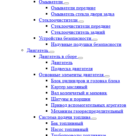
Омыватели
Омыватели передние
Омыватель стекла двери задка
Стеклоочистители
Стеклоочистители передние
Стеклоочиститель задний
Устройства безопасности
Надувные подушки безопасности
Двигатель
Двигатель в сборе
Двигатель
Подвеска двигателя
Основные элементы двигателя
Блок цилиндров и головка блока
Картер масляный
Вал коленчатый и маховик
Шатуны и поршни
Привод вспомогательных агрегатов
Механизм газораспределительный
Система подачи топлива
Бак топливный
Насос топливный
Трубопроводы топливные