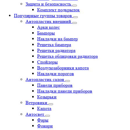
Защита и безопасность
Комплект подкрылок
Популярные группы товаров
Автопластик внешний
Арки колес
Бамперы
Накладки на бампер
Решетка бампера
Решетки радиатора
Решетка облицовки радиатора
Спойлеры
Воздухозаборники капота
Накладки порогов
Автопластик салон
Панели приборов
Накладки панели приборов
Козырьки
Ветровики
Капота
Автосвет
Фары
Фонари