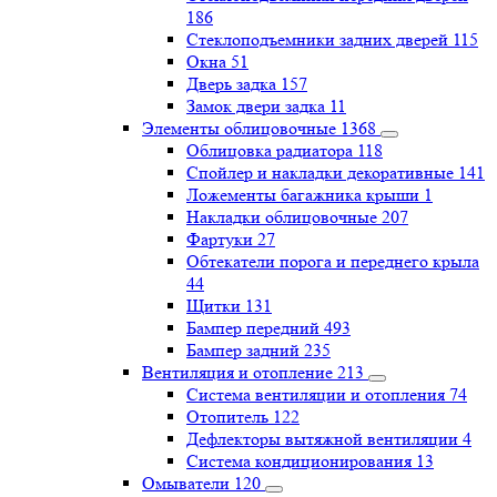
186
Стеклоподъемники задних дверей
115
Окна
51
Дверь задка
157
Замок двери задка
11
Элементы облицовочные
1368
Облицовка радиатора
118
Спойлер и накладки декоративные
141
Ложементы багажника крыши
1
Накладки облицовочные
207
Фартуки
27
Обтекатели порога и переднего крыла
44
Щитки
131
Бампер передний
493
Бампер задний
235
Вентиляция и отопление
213
Система вентиляции и отопления
74
Отопитель
122
Дефлекторы вытяжной вентиляции
4
Система кондиционирования
13
Омыватели
120