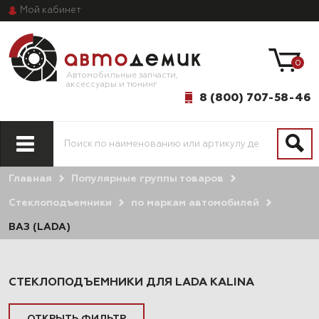
Мой
кабинет
0
Автомобильные запчасти,
аксессуары и тюнинг
8 (800) 707-58-46
Главная
Популярные группы товаров
ПО МОДЕЛИ
ПО СИСТЕМАМ
АВТОМОБИЛЯ
И АГРЕГАТАМ
Стеклоподъемники
по маркам автомобилей
ВАЗ (LADA)
СТЕКЛОПОДЪЕМНИКИ ДЛЯ LADA KALINA