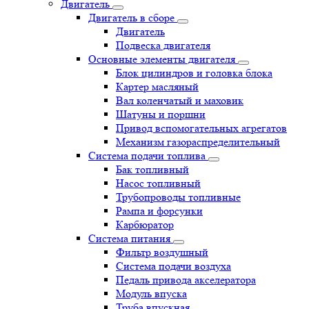
Двигатель
Двигатель в сборе
Двигатель
Подвеска двигателя
Основные элементы двигателя
Блок цилиндров и головка блока
Картер масляный
Вал коленчатый и маховик
Шатуны и поршни
Привод вспомогательных агрегатов
Механизм газораспределительный
Система подачи топлива
Бак топливный
Насос топливный
Трубопроводы топливные
Рампа и форсунки
Карбюратор
Система питания
Фильтр воздушный
Система подачи воздуха
Педаль привода акселератора
Модуль впуска
Труба впускная