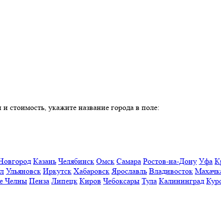
 и стоимость, укажите название города в поле:
Новгород
Казань
Челябинск
Омск
Самара
Ростов-на-Дону
Уфа
К
ул
Ульяновск
Иркутск
Хабаровск
Ярославль
Владивосток
Махачк
е Челны
Пенза
Липецк
Киров
Чебоксары
Тула
Калининград
Кур