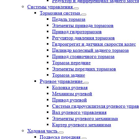
Редуктор и дифференциал заднего моста
Системы управления
Тормозная система
Педаль тормоза
Элементы привода тормозов
Привод гидротормозов
Регулятор давления тормозов
Гидроагрегат и датчики скорости колес
Цилиндр колесный заднего тормоза
Привод стояночного тормоза
Тормоза передние
Элементы передних тормозов
Тормоза задние
Рулевое управление
Колонка рулевая
Механизм рулевой
Привод рулевой
Система гидроусилителя рулевого упра
Вал рулевого управления
Элементы рулевого механизма
Картер рулевого механизма
Ходовая часть
Подвеска передняя