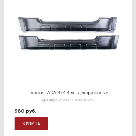
Пороги LADA 4x4 3 дв. декоративные
Артикул 21213-114050879
980 руб.
980
КУПИТЬ