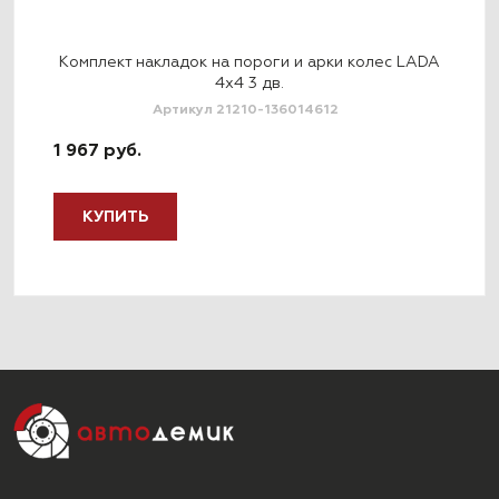
Комплект накладок на пороги и арки колес LADA
Рас
4x4 3 дв.
Артикул 21210-136014612
1 967 руб.
4 3
КУПИТЬ