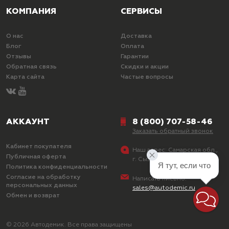
КОМПАНИЯ
СЕРВИСЫ
О нас
Доставка
Блог
Оплата
Отзывы
Гарантии
Обратная связь
Скидки и акции
Карта сайта
Частые вопросы
АККАУНТ
8 (800) 707-58-46
Заказать обратный звонок
Кабинет покупателя
Наш адрес:
Самарская обл.,
Публичная оферта
г. Сызрань, ул. Лазо, д. 25
Я тут, если что
Политика конфиденциальности
Согласие на обработку
Написать письмо:
персональных данных
sales@autodemic.ru
Обмен и возврат
© 2026 Автодемик. Все права защищены