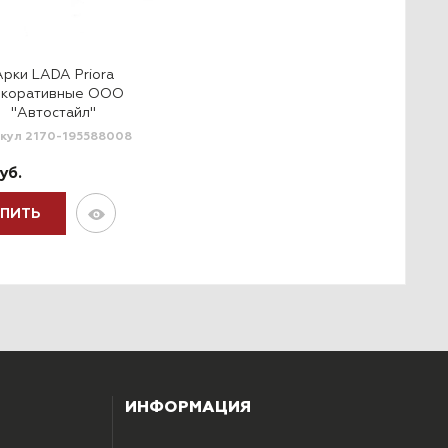
Арки LADA Priora
екоративные ООО
"Автостайл"
кул 2170-195588008
уб.
УПИТЬ
ИНФОРМАЦИЯ