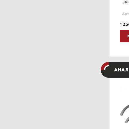
де
Арт
1 35
АНАЛ