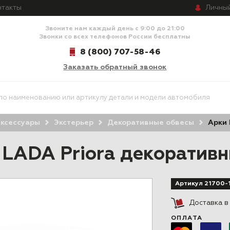
Личны
нтакты
Звоните нам каждый день с 9:00 до 21:00
Звонки со всех телефонов России бесплатны
8 (800) 707-58-46
Заказать обратный звонок
ксессуары
Экстерьер
Декоративные обвесы
Арки 
 LADA Priora декоратив
Артикул 21700-
Доставка 
ОПЛАТА