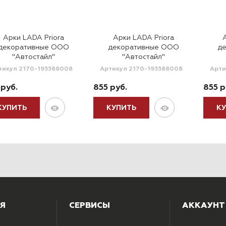
Арки LADA Priora
Арки LADA Priora
декоративные ООО
декоративные ООО
д
"Автостайл"
"Автостайл"
тикул 2170-195588008
Артикул 2170-195588008
Арти
 руб.
855 руб.
855 р
КУПИТЬ
КУПИТЬ
К
Я
СЕРВИСЫ
АККАУНТ