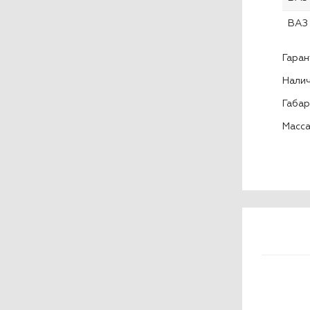
ВАЗ
Гаран
Налич
Габар
Масса: