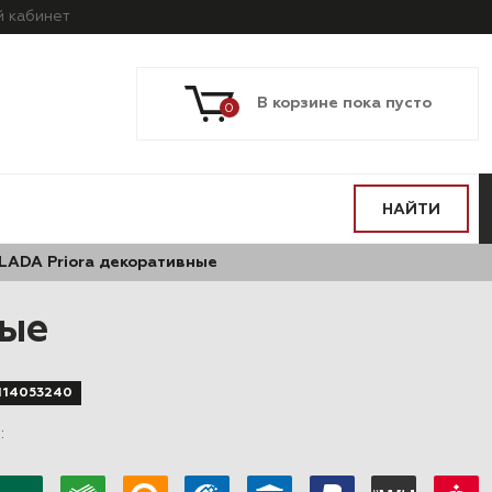
й
кабинет
В корзине пока пусто
0
НАЙТИ
LADA Priora декоративные
ные
114053240
в
: