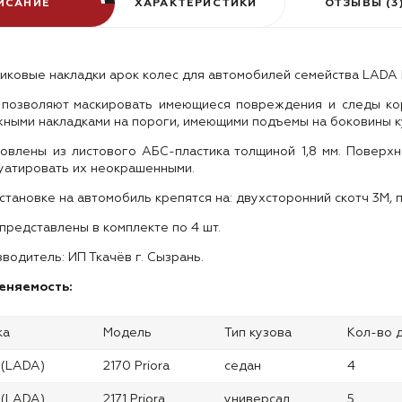
ИСАНИЕ
ХАРАКТЕРИСТИКИ
ОТЗЫВЫ (3
иковые накладки арок колес для автомобилей семейства LADA P
 позволяют маскировать имеющиеся повреждения и следы к
ными накладками на пороги, имеющими подъемы на боковины кузо
овлены из листового АБС-пластика толщиной 1,8 мм. Поверхн
уатировать их неокрашенными.
становке на автомобиль крепятся на: двухсторонний скотч 3М, 
представлены в комплекте по 4 шт.
водитель: ИП Ткачёв г. Сызрань.
еняемость:
ка
Модель
Тип кузова
Кол-во 
 (LADA)
2170 Priora
седан
4
 (LADA)
2171 Priora
универсал
5