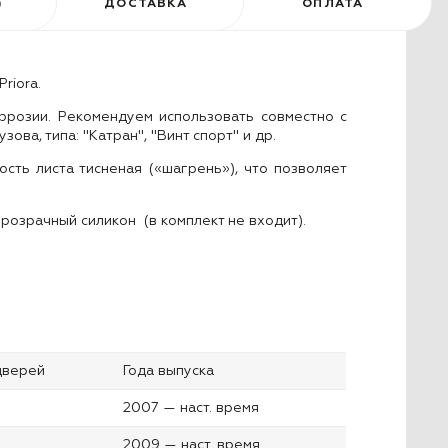
)
ДОСТАВКА
ОПЛАТА
riora.
оррозии. Рекомендуем
использовать совместно с
ва, типа: "Катран", "Винт спорт" и др.
ость листа тисненая («шагрень»),
что позволяет
прозрачный силикон (в комплект не входит).
дверей
Года выпуска
2007 — наст. время
2009 — наст. время