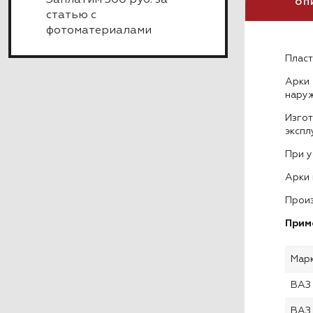
Заплатим 300 руб. за
ОП
статью с
фотоматериалами
Пласт
Арки
наруж
Изгот
экспл
При у
Арки 
Произ
Прим
Мар
ВАЗ
ВАЗ