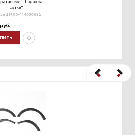
оративные "Широкая
сетка"
кул 21700-114050882
 руб.
УПИТЬ