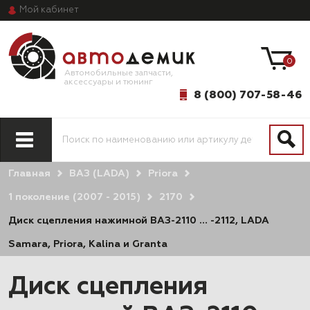
Мой
кабинет
0
Автомобильные запчасти,
аксессуары и тюнинг
8 (800) 707-58-46
Главная
ВАЗ (LADA)
Priоra
1 поколение (2007 - 2015)
2170
Диск сцепления нажимной ВАЗ-2110 … -2112, LADA
Samara, Priora, Kalina и Granta
Диск сцепления