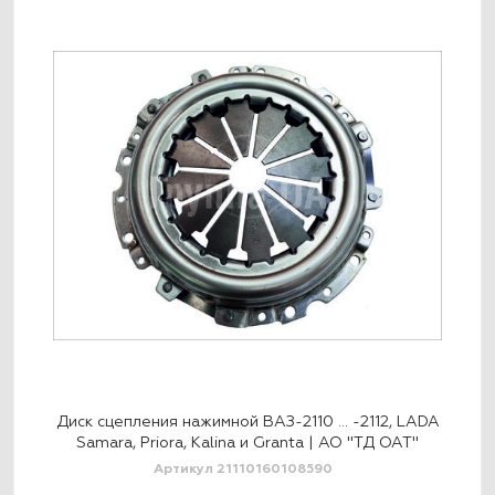
LADA
Диск сцепления нажимной ВАЗ-2110 … -2112, LADA
Дис
Т"
Samara, Priora, Kalina и Granta | АО "ТД ОАТ"
S
Артикул 21110160108590