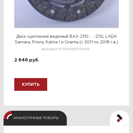
ADA
Диск сцепления ведомый ВАЗ-2110 … -2112, LADA
Ди
Samara, Priora, Kalina I и Granta (с 2011 по 2018 г.в.)
Sama
Артикул 21120160113000
2 646 руб.
2 7
КУПИТЬ
АНАЛОГИЧНЫЕ ТОВАРЫ