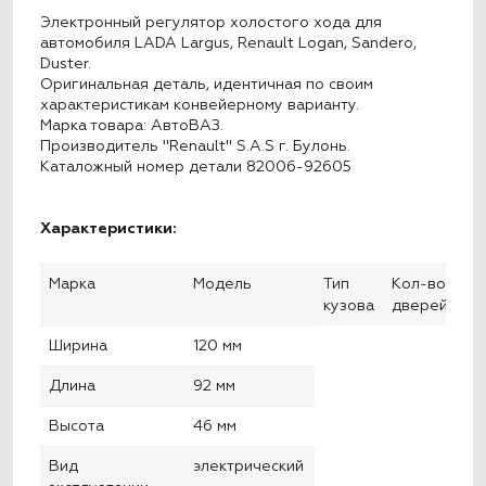
Электронный регулятор холостого хода для
автомобиля LADA Largus
, Renault Logan, Sandero,
Duster
.
Оригинальная деталь, идентичная по своим
характеристикам конвейерному варианту.
Марка товара: АвтоВАЗ.
Производитель "Renault" S.A.S г. Булонь.
Каталожный номер детали 82006-92605
Характеристики:
Марка
Модель
Тип
Кол-во
Го
кузова
дверей
вы
Ширина
120 мм
Длина
92 мм
Высота
46 мм
Вид
электрический