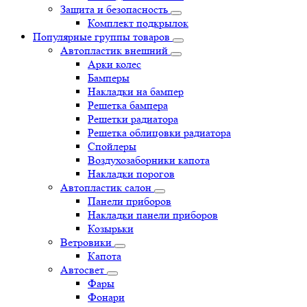
Защита и безопасность
Комплект подкрылок
Популярные группы товаров
Автопластик внешний
Арки колес
Бамперы
Накладки на бампер
Решетка бампера
Решетки радиатора
Решетка облицовки радиатора
Спойлеры
Воздухозаборники капота
Накладки порогов
Автопластик салон
Панели приборов
Накладки панели приборов
Козырьки
Ветровики
Капота
Автосвет
Фары
Фонари