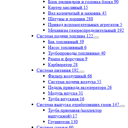
Блок цилиндров и головка блока
90
Картер масляный
15
Вал коленчатый и маховик
45
Шатуны и поршни
288
Привод вспомогательных агрегатов
5
Механизм газораспределительный
192
Система подачи топлива
122
Бак топливный
39
Насос топливный
6
Трубопроводы топливные
40
Рампа и форсунки
9
Карбюратор
28
Система питания
192
Фильтр воздушный
66
Система подачи воздуха
55
Педаль привода акселератора
26
Модуль впуска
31
Труба впускная
16
Система выпуска отработавших газов
147
Труба приемная (коллектор
выпускной)
17
Глушители
130
Система смазки
60