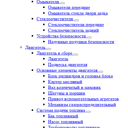
Омыватели
Омыватели передние
Омыватель стекла двери задка
Стеклоочистители
Стеклоочистители передние
Стеклоочиститель задний
Устройства безопасности
Надувные подушки безопасности
Двигатель
Двигатель в сборе
Двигатель
Подвеска двигателя
Основные элементы двигателя
Блок цилиндров и головка блока
Картер масляный
Вал коленчатый и маховик
Шатуны и поршни
Привод вспомогательных агрегатов
Механизм газораспределительный
Система подачи топлива
Бак топливный
Насос топливный
Трубопроводы топливные