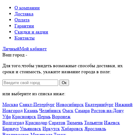
О компании
Доставка
Оплата
Гарантии
Скидки и акции
Контакты
Личный
Мой
кабинет
Ваш город -
Для того,чтобы увидеть возможные способы доставки, их
сроки и стоимость, укажите название города в поле:
Ок
или выберите из списка ниже:
Москва
Санкт-Петербург
Новосибирск
Екатеринбург
Нижний
Новгород
Казань
Челябинск
Омск
Самара
Ростов-на-Дону
Уфа
Красноярск
Пермь
Воронеж
Волгоград
Краснодар
Саратов
Тюмень
Тольятти
Ижевск
Барнаул
Ульяновск
Иркутск
Хабаровск
Ярославль
Владивосток
Махачкала
Томск