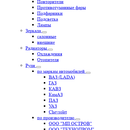
Повторители
Противотуманные фары
Подфарники
Подсветка
Лампы
Зеркала
салонные
внешние
Радиаторы
Охлаждения
Отопителя
Рули
по маркам автомобилей
ВАЗ (LADA)
ГАЗ
КАВЗ
КамАЗ
ПАЗ
УАЗ
Chevrolet
по производителю
ООО "МП ОСТРОВ"
ООО "ТЕХНОПРОМ"