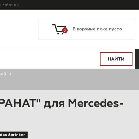
й
кабинет
В корзине пока пусто
0
НАЙТИ
рей
РАНАТ" для Mercedes-
des Sprinter