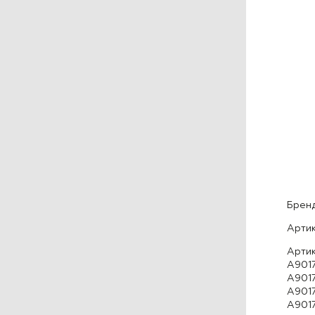
Бренд
Артик
Артик
A9017
A9017
A9017
A9017