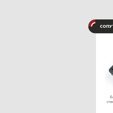
СОПУ
Доводчик
Доводчик
Б
стеклоподъемников
стеклоподъемников
сте
Pandora DWM-210
Pandora DWM-502 5-ти
интеллектуальный
канальный