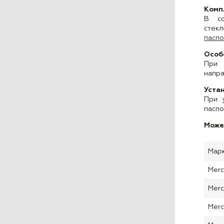
Комп
В со
стек
паспо
Особ
При 
напра
Уста
При 
паспо
Може
Мар
Mer
Mer
Mer