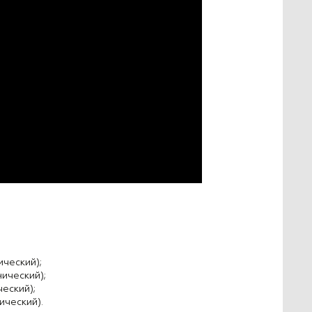
ческий);
ический);
еский);
ический).