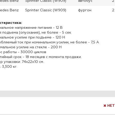
cedes Benz
Sprinter Classic (W909)
автобус
2
cedes Benz
Sprinter Classic (W909)
фургон
2
ктеристика:
альное напряжение питания - 12 В
 подъема (опускания), не более - 5 сек
альное усилие при подъеме - 120 Н
бляемый ток при номинальном усилии, не более - 7,5 А
мальное усилие на стекле - 200 Н
с работы - 30000 циклов
тийный срок - 18 месяцев с момента продажи.
р упаковки: 74x22x10 см.
: 3,300 кг.
НЕТ