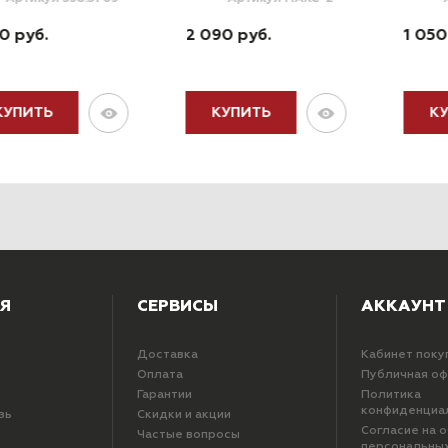
0 руб.
2 090 руб.
1 050
КУПИТЬ
КУПИТЬ
К
Я
СЕРВИСЫ
АККАУНТ
Доставка
Кабинет поку
Оплата
Публичная о
Гарантии
Политика
конфиденциа
зь
Скидки и акции
Согласие на 
Частые вопросы
персональны