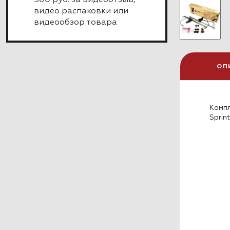
500 руб. за видеоотзыв,
видео распаковки или
видеообзор товара
ОП
Комп
Sprin