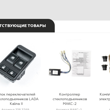
ТСТВУЮЩИЕ ТОВАРЫ
лок переключателей
Контроллер
Компл
клоподъемников LADA
стеклоподъемников
элект
Kalina II
МАКС-2
Артикул 358.3769
Артикул МАКС-2