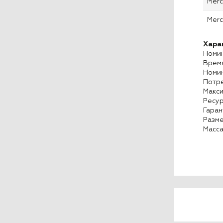
Mer
Mer
Хара
Номин
Время
Номин
Потре
Макси
Ресур
Гаран
Разме
Масса