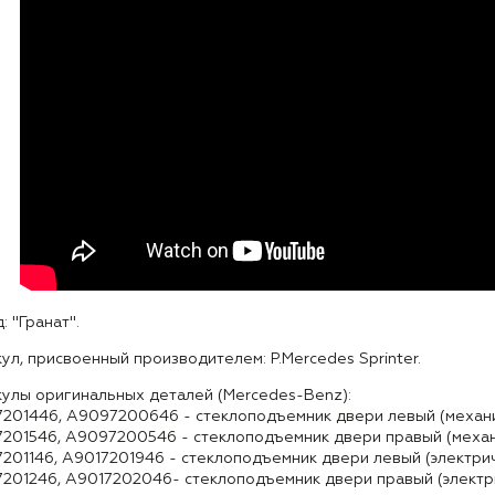
: "Гранат".
ул, присвоенный производителем: P.Mercedes Sprinter.
улы оригинальных деталей (Mercedes-Benz):
201446, A9097200646 - стеклоподъемник двери левый (механи
201546, A9097200546 - стеклоподъемник двери правый (механ
201146, A9017201946 - стеклоподъемник двери левый (электрич
201246, A9017202046- стеклоподъемник двери правый (электр