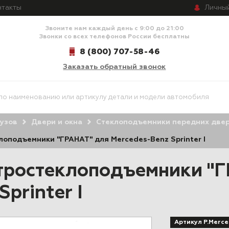
Личны
нтакты
Звоните нам каждый день с 9:00 до 21:00
Звонки со всех телефонов России бесплатны
8 (800) 707-58-46
Заказать обратный звонок
узов
Двери и окна
Стеклоподъемники передних две
оподъемники "ГРАНАТ" для Mercedes-Benz Sprinter I
тростеклоподъемники "Г
Sprinter I
Артикул P.Merce