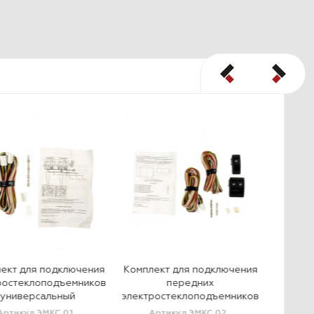
ект для подключения
Комплект для подключения
ростеклоподъемников
передних
сте
универсальный
электростеклоподъемников
Pa
ин
Артикул ЭМКС.01
Артикул ЭМКС.02