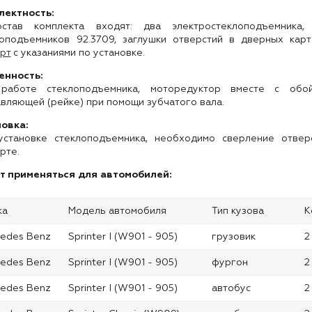
лектность:
став комплекта входят: два электростеклоподъемника,
лоподъемников 92.3709, заглушки отверстий в дверных карт
рт
с указаниями по установке.
енность:
работе стеклоподъемника, моторедуктор вместе с обо
вляющей (рейке) при помощи зубчатого вала.
новка:
установке стеклоподъемника, необходимо сверление отвер
рте.
т применяться для автомобилей:
ка
Модель автомобиля
Тип кузова
К
cedes Benz
Sprinter I (W901 - 905)
грузовик
2
cedes Benz
Sprinter I (W901 - 905)
фургон
2
cedes Benz
Sprinter I (W901 - 905)
автобус
2