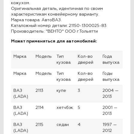
кожухом.
Оригинальная деталь, идентичная по своим
характеристикам конвейерному варианту.
Марка товара: АвтоВАЗ.
Каталожный номер детали: 21150-1300025-83
Производитель: "ВЕНТО" OOO г.Тольятти
Может применяться для автомобилей:
Марка
Модель
Тип
Кол-во
Года
кузова
дверей
выпуска
Марка
Модель
Тип
Кол-во
Годы
кузова
дверей
выпуска
ВАЗ
2113
купе
3
2004 —
(LADA)
2013
ВАЗ
2114
хетчбэк
5
2001 —
(LADA)
2013
ВАЗ
2115
седан
4
1997 —
(LADA)
2012