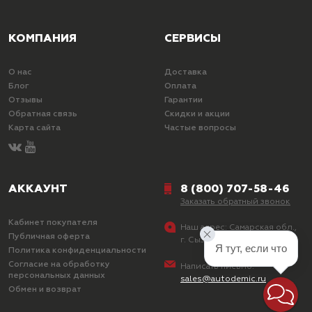
КОМПАНИЯ
СЕРВИСЫ
О нас
Доставка
Блог
Оплата
Отзывы
Гарантии
Обратная связь
Скидки и акции
Карта сайта
Частые вопросы
АККАУНТ
8 (800) 707-58-46
Заказать обратный звонок
Кабинет покупателя
Наш адрес:
Самарская обл.,
Публичная оферта
г. Сызрань, ул. Лазо, д. 25
Я тут, если что
Политика конфиденциальности
Согласие на обработку
Написать письмо:
персональных данных
sales@autodemic.ru
Обмен и возврат