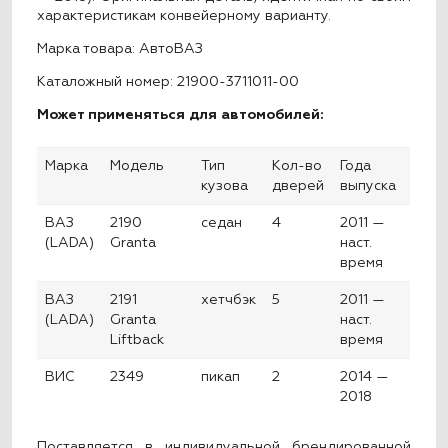
характеристикам конвейерному варианту.
Марка товара: АвтоВАЗ
Каталожный номер: 21900-3711011-00
Может применяться для автомобилей:
Марка
Модель
Тип
Кол-во
Года
кузова
дверей
выпуска
ВАЗ
2190
седан
4
2011 —
(LADA)
Granta
наст.
время
ВАЗ
2191
хетчбэк
5
2011 —
(LADA)
Granta
наст.
Liftback
время
ВИС
2349
пикап
2
2014 —
2018
Поставляется в индивидуальной брендированной