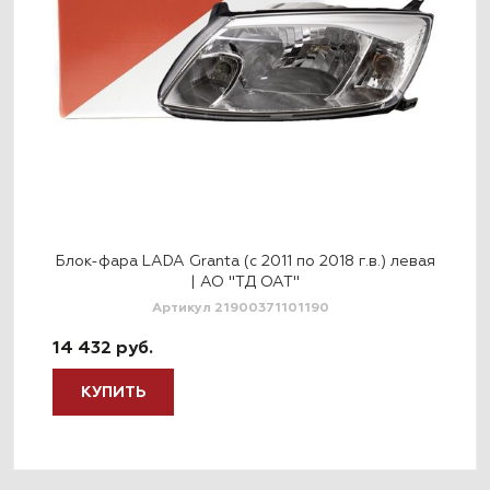
евая
Блок-фара LADA Granta (с 2011 по 2018 г.в.) левая
Бло
| АО "ТД ОАТ"
Артикул 21900371101190
14 432 руб.
14 
КУПИТЬ