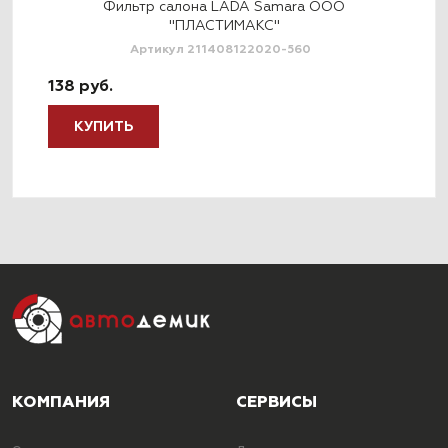
 в
Фильтр салона LADA Samara ООО
Фи
"ПЛАСТИМАКС"
Артикул 211408122020-560
526
138 руб.
КУПИТЬ
КОМПАНИЯ
СЕРВИСЫ