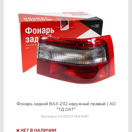
 АО
Фонарь задний ВАЗ-2112 наружный правый | АО
Фо
"ТД ОАТ"
Артикул 21100371601091
НЕТ В НАЛИЧИИ
Н