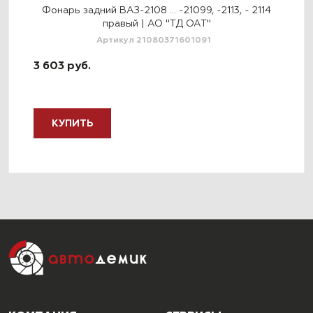
114
Фонарь задний ВАЗ-2108 … -21099, -2113, - 2114
Фо
правый | АО "ТД ОАТ"
Артикул 21080371601091
3 603 руб.
3 3
КУПИТЬ