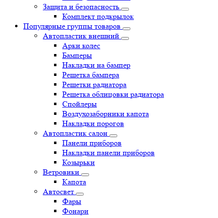
Защита и безопасность
Комплект подкрылок
Популярные группы товаров
Автопластик внешний
Арки колес
Бамперы
Накладки на бампер
Решетка бампера
Решетки радиатора
Решетка облицовки радиатора
Спойлеры
Воздухозаборники капота
Накладки порогов
Автопластик салон
Панели приборов
Накладки панели приборов
Козырьки
Ветровики
Капота
Автосвет
Фары
Фонари