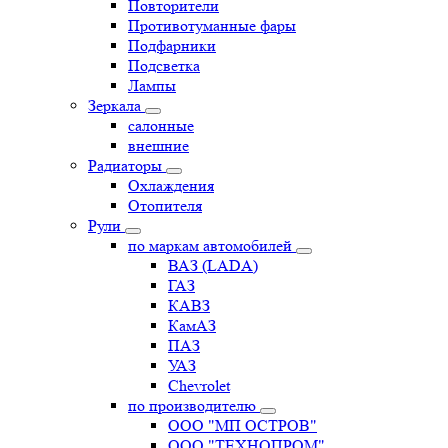
Повторители
Противотуманные фары
Подфарники
Подсветка
Лампы
Зеркала
салонные
внешние
Радиаторы
Охлаждения
Отопителя
Рули
по маркам автомобилей
ВАЗ (LADA)
ГАЗ
КАВЗ
КамАЗ
ПАЗ
УАЗ
Chevrolet
по производителю
ООО "МП ОСТРОВ"
ООО "ТЕХНОПРОМ"