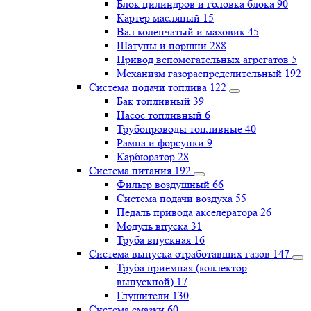
Блок цилиндров и головка блока
90
Картер масляный
15
Вал коленчатый и маховик
45
Шатуны и поршни
288
Привод вспомогательных агрегатов
5
Механизм газораспределительный
192
Система подачи топлива
122
Бак топливный
39
Насос топливный
6
Трубопроводы топливные
40
Рампа и форсунки
9
Карбюратор
28
Система питания
192
Фильтр воздушный
66
Система подачи воздуха
55
Педаль привода акселератора
26
Модуль впуска
31
Труба впускная
16
Система выпуска отработавших газов
147
Труба приемная (коллектор
выпускной)
17
Глушители
130
Система смазки
60