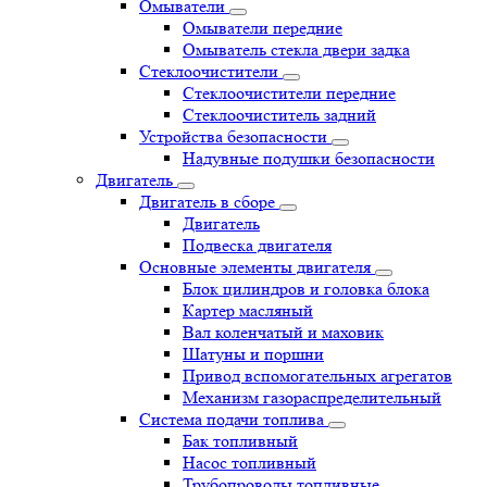
Омыватели
Омыватели передние
Омыватель стекла двери задка
Стеклоочистители
Стеклоочистители передние
Стеклоочиститель задний
Устройства безопасности
Надувные подушки безопасности
Двигатель
Двигатель в сборе
Двигатель
Подвеска двигателя
Основные элементы двигателя
Блок цилиндров и головка блока
Картер масляный
Вал коленчатый и маховик
Шатуны и поршни
Привод вспомогательных агрегатов
Механизм газораспределительный
Система подачи топлива
Бак топливный
Насос топливный
Трубопроводы топливные