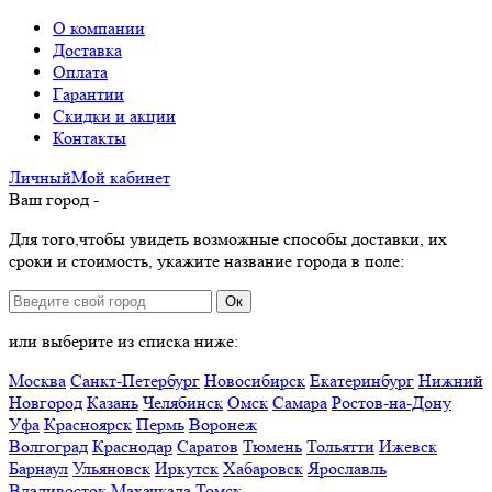
О компании
Доставка
Оплата
Гарантии
Скидки и акции
Контакты
Личный
Мой
кабинет
Ваш город -
Для того,чтобы увидеть возможные способы доставки, их
сроки и стоимость, укажите название города в поле:
Ок
или выберите из списка ниже:
Москва
Санкт-Петербург
Новосибирск
Екатеринбург
Нижний
Новгород
Казань
Челябинск
Омск
Самара
Ростов-на-Дону
Уфа
Красноярск
Пермь
Воронеж
Волгоград
Краснодар
Саратов
Тюмень
Тольятти
Ижевск
Барнаул
Ульяновск
Иркутск
Хабаровск
Ярославль
Владивосток
Махачкала
Томск