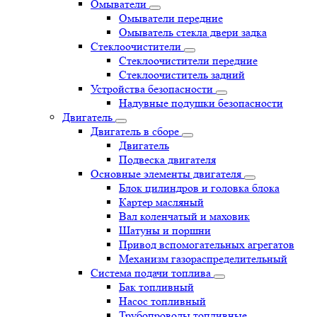
Омыватели
Омыватели передние
Омыватель стекла двери задка
Стеклоочистители
Стеклоочистители передние
Стеклоочиститель задний
Устройства безопасности
Надувные подушки безопасности
Двигатель
Двигатель в сборе
Двигатель
Подвеска двигателя
Основные элементы двигателя
Блок цилиндров и головка блока
Картер масляный
Вал коленчатый и маховик
Шатуны и поршни
Привод вспомогательных агрегатов
Механизм газораспределительный
Система подачи топлива
Бак топливный
Насос топливный
Трубопроводы топливные