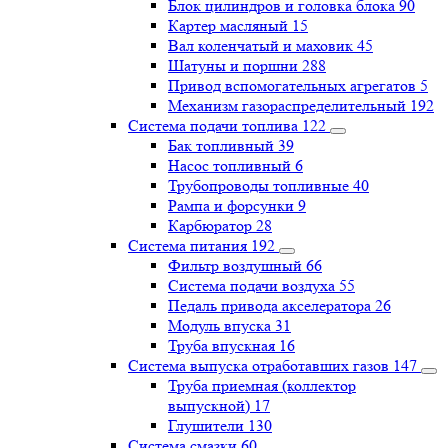
Блок цилиндров и головка блока
90
Картер масляный
15
Вал коленчатый и маховик
45
Шатуны и поршни
288
Привод вспомогательных агрегатов
5
Механизм газораспределительный
192
Система подачи топлива
122
Бак топливный
39
Насос топливный
6
Трубопроводы топливные
40
Рампа и форсунки
9
Карбюратор
28
Система питания
192
Фильтр воздушный
66
Система подачи воздуха
55
Педаль привода акселератора
26
Модуль впуска
31
Труба впускная
16
Система выпуска отработавших газов
147
Труба приемная (коллектор
выпускной)
17
Глушители
130
Система смазки
60