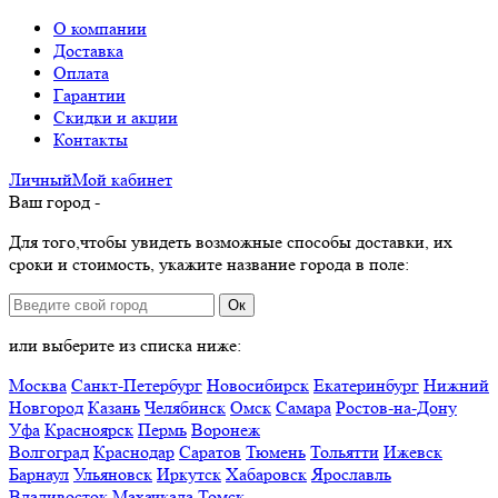
О компании
Доставка
Оплата
Гарантии
Скидки и акции
Контакты
Личный
Мой
кабинет
Ваш город -
Для того,чтобы увидеть возможные способы доставки, их
сроки и стоимость, укажите название города в поле:
Ок
или выберите из списка ниже:
Москва
Санкт-Петербург
Новосибирск
Екатеринбург
Нижний
Новгород
Казань
Челябинск
Омск
Самара
Ростов-на-Дону
Уфа
Красноярск
Пермь
Воронеж
Волгоград
Краснодар
Саратов
Тюмень
Тольятти
Ижевск
Барнаул
Ульяновск
Иркутск
Хабаровск
Ярославль
Владивосток
Махачкала
Томск