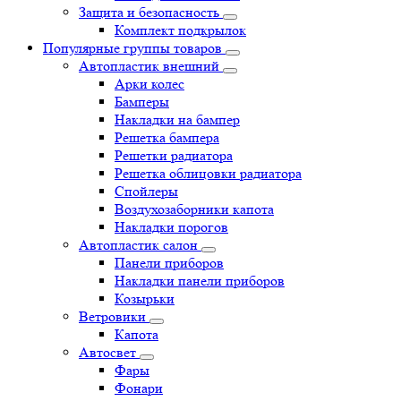
Защита и безопасность
Комплект подкрылок
Популярные группы товаров
Автопластик внешний
Арки колес
Бамперы
Накладки на бампер
Решетка бампера
Решетки радиатора
Решетка облицовки радиатора
Спойлеры
Воздухозаборники капота
Накладки порогов
Автопластик салон
Панели приборов
Накладки панели приборов
Козырьки
Ветровики
Капота
Автосвет
Фары
Фонари