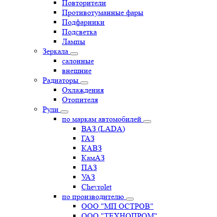
Повторители
Противотуманные фары
Подфарники
Подсветка
Лампы
Зеркала
салонные
внешние
Радиаторы
Охлаждения
Отопителя
Рули
по маркам автомобилей
ВАЗ (LADA)
ГАЗ
КАВЗ
КамАЗ
ПАЗ
УАЗ
Chevrolet
по производителю
ООО "МП ОСТРОВ"
ООО "ТЕХНОПРОМ"