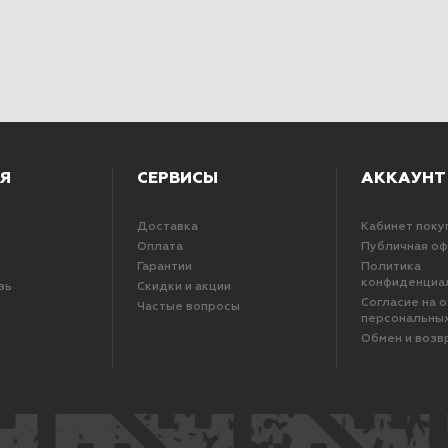
Я
СЕРВИСЫ
АККАУНТ
Доставка
Кабинет поку
Оплата
Публичная о
Гарантии
Политика
конфиденциа
зь
Скидки и акции
Согласие на 
Частые вопросы
персональны
Обмен и возв