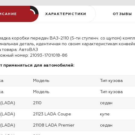
ИСАНИЕ
ХАРАКТЕРИСТИКИ
ОТЗЫВЫ
адка коробки передач ВАЗ-2110 (5-ти ступенч. со щупом) компл
нальная деталь, идентичная по своим характеристикам конвей
 товара: АвтоВАЗ
ожный номер: 21093-1701018-86
т применяться для автомобилей:
ка
Модель
Тип кузова
ка
Модель
Тип кузова
 (LADA)
2110
седан
 (LADA)
21123 LADA Coupe
купе
 (LADA)
21108 LADA Premier
седан