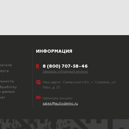
ИНФОРМАЦИЯ
пателя
8 (800) 707-58-46
ферта
Заказать обратный звонок
льности
Наш адрес:
Самарская обл., г. Сызрань, ул.
обработку
Лазо, д. 25
х данных
рат
Написать письмо:
sales@autodemic.ru