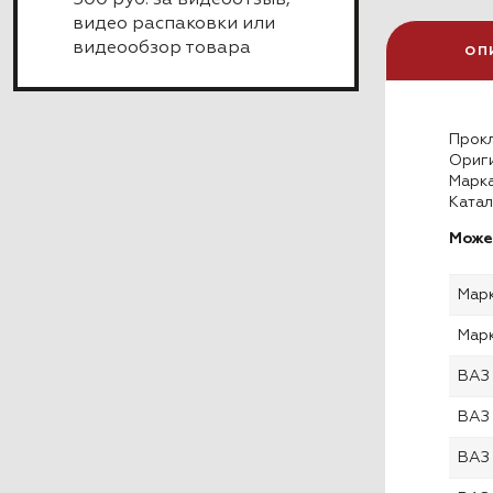
500 руб. за видеоотзыв,
видео распаковки или
видеообзор товара
ОП
Прокл
Ориги
Марка
Катал
Може
Мар
Мар
ВАЗ
ВАЗ
ВАЗ