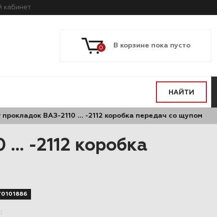
й
кабинет
В корзине пока пусто
0
НАЙТИ
 прокладок ВАЗ-2110 … -2112 коробка передач со щупом
 … -2112 коробка
70101886
в
: