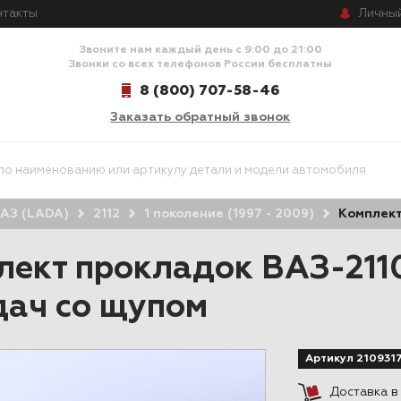
Личны
нтакты
Звоните нам каждый день с 9:00 до 21:00
Звонки со всех телефонов России бесплатны
8 (800) 707-58-46
Заказать обратный звонок
АЗ (LADA)
2112
1 поколение (1997 - 2009)
Комплект
лект прокладок ВАЗ-2110
дач со щупом
Артикул 210931
Доставка 