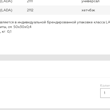
 (LADA)
2111
универсал
 (LADA)
2112
хетчбэк
вляется в индивидуальной брендированной упаковке класса LA
иты, см: 50x30x0,4
 кг: 0,1
Коли