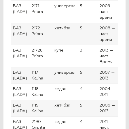
ВАЗ
2171
универсал
5
2009 —
(LADA)
Priora
наст.
время
ВАЗ
2172
хетчбэк
5
2008 —
(LADA)
Priora
наст.
время
ВАЗ
21728
купе
3
2013 —
(LADA)
Priora
наст.
Время
ВАЗ
1117
универсал
5
2007 —
(LADA)
Kalina
2013
ВАЗ
1118
седан
4
2004 —
(LADA)
Kalina
2011
ВАЗ
1119
хетчбэк
5
2006 —
(LADA)
Kalina
2013
ВАЗ
2190
седан
4
2011 —
(LADA)
Granta
наст.