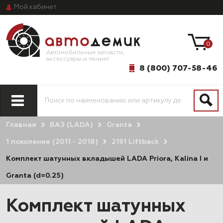
Мой
кабинет
0
Автомобильные запчасти,
аксессуары и тюнинг
8 (800) 707-58-46
Главная
ВАЗ (LADA)
Granta
1 поколение (2011 - 2018)
2191 Liftback
Комплект шатунных вкладышей LADA Priora, Kalina I и
Granta (d=0.25)
Комплект шатунных