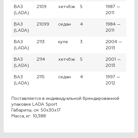
ВАЗ
2109
хетчбэк
5
1987 —
(LADA)
2011
ВАЗ
21099
седан
4
1984 —
(LADA)
2011
ВАЗ
2113
купе
3
2004 —
(LADA)
2013
ВАЗ
2114
хетчбэк
5
2001 —
(LADA)
2013
ВАЗ
2115
седан
4
1997 —
(LADA)
2012
Поставляется в индивидуальной брендированной
упаковке LADA Sport
Габариты, см: 50x30x17
Масса, кг: 10,388