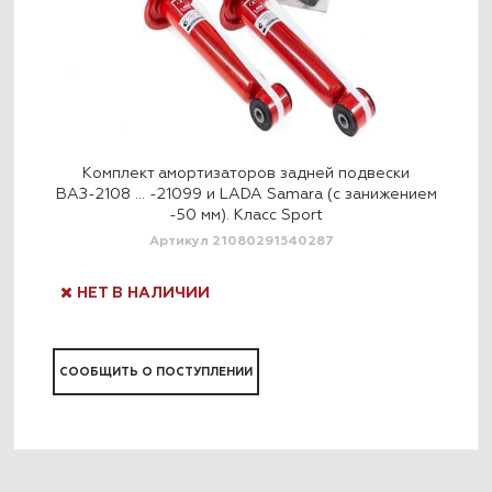
и
Комплект амортизаторов задней подвески
нием
ВАЗ-2108 … -21099 и LADA Samara (с занижением
ВАЗ
-50 мм). Класс Sport
Артикул 21080291540287
НЕТ В НАЛИЧИИ
Н
СООБЩИТЬ О ПОСТУПЛЕНИИ
СО