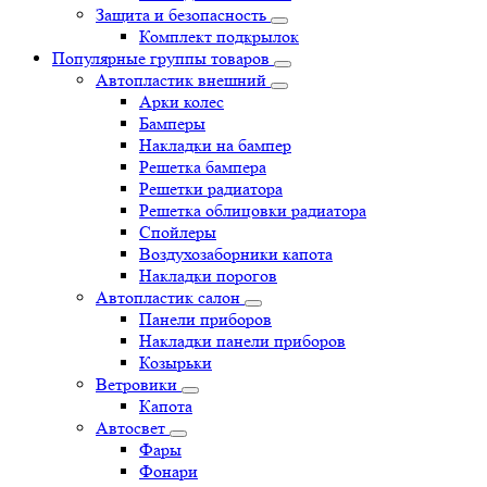
Защита и безопасность
Комплект подкрылок
Популярные группы товаров
Автопластик внешний
Арки колес
Бамперы
Накладки на бампер
Решетка бампера
Решетки радиатора
Решетка облицовки радиатора
Спойлеры
Воздухозаборники капота
Накладки порогов
Автопластик салон
Панели приборов
Накладки панели приборов
Козырьки
Ветровики
Капота
Автосвет
Фары
Фонари