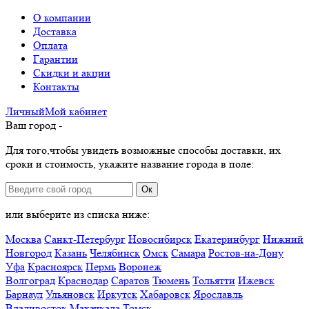
О компании
Доставка
Оплата
Гарантии
Скидки и акции
Контакты
Личный
Мой
кабинет
Ваш город -
Для того,чтобы увидеть возможные способы доставки, их
сроки и стоимость, укажите название города в поле:
Ок
или выберите из списка ниже:
Москва
Санкт-Петербург
Новосибирск
Екатеринбург
Нижний
Новгород
Казань
Челябинск
Омск
Самара
Ростов-на-Дону
Уфа
Красноярск
Пермь
Воронеж
Волгоград
Краснодар
Саратов
Тюмень
Тольятти
Ижевск
Барнаул
Ульяновск
Иркутск
Хабаровск
Ярославль
Владивосток
Махачкала
Томск