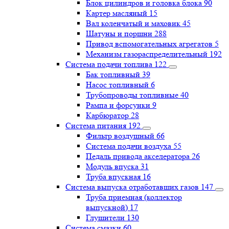
Блок цилиндров и головка блока
90
Картер масляный
15
Вал коленчатый и маховик
45
Шатуны и поршни
288
Привод вспомогательных агрегатов
5
Механизм газораспределительный
192
Система подачи топлива
122
Бак топливный
39
Насос топливный
6
Трубопроводы топливные
40
Рампа и форсунки
9
Карбюратор
28
Система питания
192
Фильтр воздушный
66
Система подачи воздуха
55
Педаль привода акселератора
26
Модуль впуска
31
Труба впускная
16
Система выпуска отработавших газов
147
Труба приемная (коллектор
выпускной)
17
Глушители
130
Система смазки
60