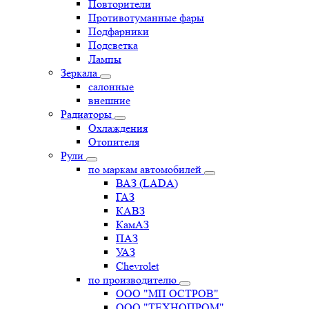
Повторители
Противотуманные фары
Подфарники
Подсветка
Лампы
Зеркала
салонные
внешние
Радиаторы
Охлаждения
Отопителя
Рули
по маркам автомобилей
ВАЗ (LADA)
ГАЗ
КАВЗ
КамАЗ
ПАЗ
УАЗ
Chevrolet
по производителю
ООО "МП ОСТРОВ"
ООО "ТЕХНОПРОМ"