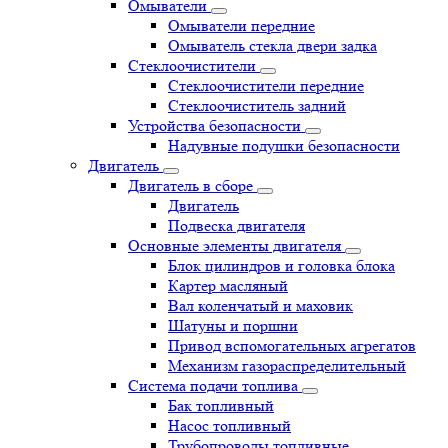
Омыватели
Омыватели передние
Омыватель стекла двери задка
Стеклоочистители
Стеклоочистители передние
Стеклоочиститель задний
Устройства безопасности
Надувные подушки безопасности
Двигатель
Двигатель в сборе
Двигатель
Подвеска двигателя
Основные элементы двигателя
Блок цилиндров и головка блока
Картер масляный
Вал коленчатый и маховик
Шатуны и поршни
Привод вспомогательных агрегатов
Механизм газораспределительный
Система подачи топлива
Бак топливный
Насос топливный
Трубопроводы топливные